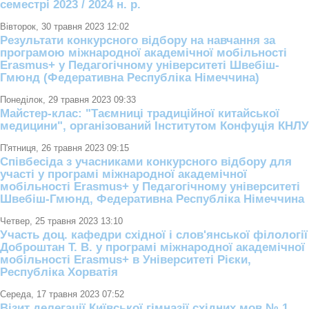
семестрі 2023 / 2024 н. р.
Вівторок, 30 травня 2023 12:02
Результати конкурсного відбору на навчання за
програмою міжнародної академічної мобільності
Еrasmus+ у Педагогічному університеті Швебіш-
Гмюнд (Федеративна Республіка Німеччина)
Понеділок, 29 травня 2023 09:33
Майстер-клас: "Таємниці традиційної китайської
медицини", організований Інститутом Конфуція КНЛУ
П'ятниця, 26 травня 2023 09:15
Співбесіда з учасниками конкурсного відбору для
участі у програмі міжнародної академічної
мобільності Erasmus+ у Педагогічному університеті
Швебіш-Гмюнд, Федеративна Республіка Німеччина
Четвер, 25 травня 2023 13:10
Участь доц. кафедри східної і слов'янської філології
Доброштан Т. В. у програмі міжнародної академічної
мобільності Erasmus+ в Університеті Рієки,
Республіка Хорватія
Середа, 17 травня 2023 07:52
Візит делегації Київської гімназії східних мов № 1