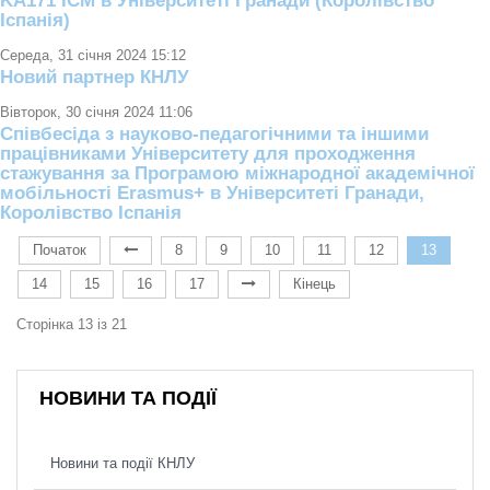
KA171 ICM в Університеті Гранади (Королівство
Іспанія)
Середа, 31 січня 2024 15:12
Новий партнер КНЛУ
Вівторок, 30 січня 2024 11:06
Співбесіда з науково-педагогічними та іншими
працівниками Університету для проходження
стажування за Програмою міжнародної академічної
мобільності Erasmus+ в Університеті Гранади,
Королівство Іспанія
Початок
8
9
10
11
12
13
14
15
16
17
Кінець
Сторінка 13 із 21
НОВИНИ ТА ПОДІЇ
Новини та події КНЛУ