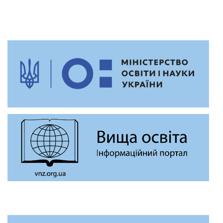
в Україні у 2011
році. Ще тоді
кафедра психології і
педагогіки КНЛУ
мала лише
позитивні відгуки.
Тож я вступила і
розпочала навчання
у сфері психології.
У 2012 році
розпочався мій
кар’єрний розвиток,
внаслідок чого я
опинилася у сфері
роботи з клієнтами.
Тоді я не знала,
наскільки сильно
професія психолога
може допомогти у
цій сфері. Після
першої роботи було