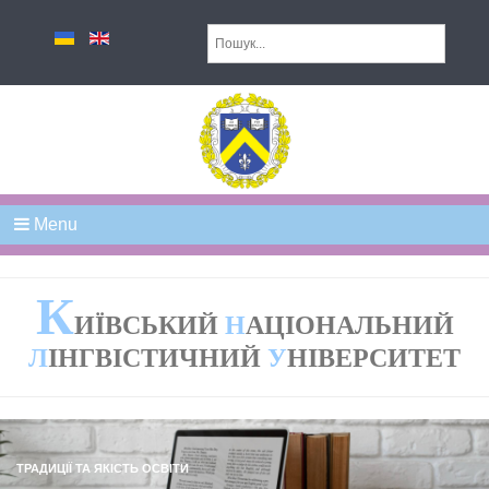
Menu
К
ИЇВСЬКИЙ
Н
АЦІОНАЛЬНИЙ
Л
ІНГВІСТИЧНИЙ
У
НІВЕРСИТЕТ
ТРАДИЦІЇ
ТА
ЯКІСТЬ
ОСВІТИ