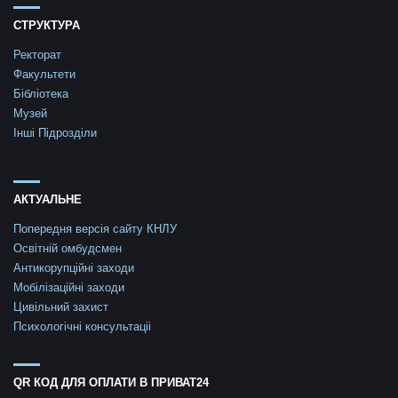
навчило приймати
СТРУКТУРА
людей такими як є,
розуміти себе, не
Ректорат
панікувати у
Факультети
стресових ситуаціях
Бібліотека
і поважати людські
Музей
кордони. Це є
Інші Підрозділи
дотичним до будь-
якої роботи, але
особливо такої, що
АКТУАЛЬНЕ
пов’язана з людьми.
Не було і дня, щоб я
Попередня версія сайту КНЛУ
шкодувала про
Освітній омбудсмен
вибір навчання на
Антикорупційні заходи
кафедрі психології і
Мобілізаційні заходи
педагогіки
Цивільний захист
Київского
Психологічні консультаціі
національного
лінгвістичного
університету.
QR КОД ДЛЯ ОПЛАТИ В ПРИВАТ24