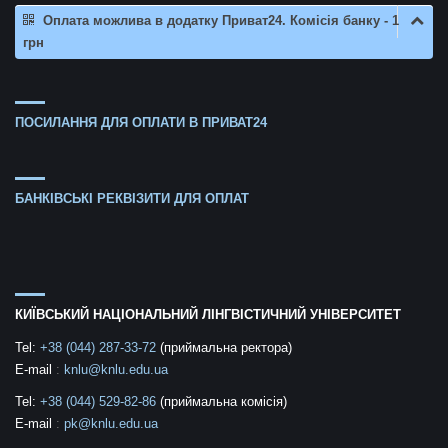
Доказом цього є те,
Оплата можлива в додатку Приват24. Комісія банку - 1
що я досі тут і
грн
продовжую свою
наукову діяльність
як аспірант,
поєднуючи це з
ПОСИЛАННЯ ДЛЯ ОПЛАТИ В ПРИВАТ24
роботою за фахом.
Окрема подяка
Олександру
Федоровичу
БАНКІВСЬКІ РЕКВІЗИТИ ДЛЯ ОПЛАТ
– за
Бондаренко
створення цієї
кафедри і її
спрямування, і,
звісно, кожному
КИЇВСЬКИЙ НАЦІОНАЛЬНИЙ ЛІНГВІСТИЧНИЙ УНІВЕРСИТЕТ
викладачу, який
Tel:
+38 (044) 287-33-72
(приймальна ректора)
щоденно протягом 6
E-mail
:
knlu@knlu.edu.ua
років вкладав у нас
частинку себе.
Tel:
+38 (044) 529-82-86
(приймальна комісія)
E-mail
:
pk@knlu.edu.ua