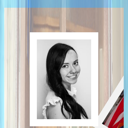
Не було і дня, щоб
я шкодувала про
вибір навчання на
кафедрі психології і
педагогіки
Київского
національного
лінгвістичного
університету.
Мене звати Тетяна
Хасанова, 26 років,
я аспірант-заочник
першого року