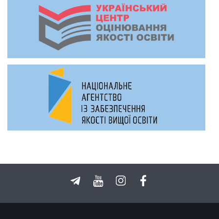
ще декілька, в тому
числі і робота в
КНЛУ. Однак рік
тому життя мене
повернуло до сфери
роботи з клієнтами
та клієнтського
сервісу як такого.
Навчання на
кафедрі психології і
педагогіки
Київского
національного
лінгвістичного
університету
навчило не просто
розпізнавати суть
людей, їхню
поведінку та
наміри. Навчання