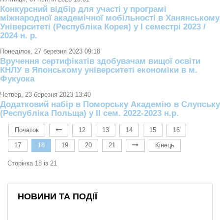
Конкурсний відбір для участі у програмі
міжнародної академічної мобільності в Ханянському
Університеті (Республіка Корея) у І семестрі 2023 /
2024 н. р.
Понеділок, 27 березня 2023 09:18
Вручення сертифікатів здобувачам вищої освіти
КНЛУ в Японському університеті економіки в м.
Фукуока
Четвер, 23 березня 2023 13:40
Додатковий набір в Поморську Академію в Слупську
(Республіка Польща) у II сем. 2022-2023 н.р.
Початок
12
13
14
15
16
17
18
19
20
21
Кінець
Сторінка 18 із 21
НОВИНИ ТА ПОДІЇ