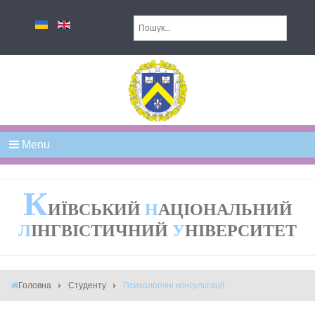
Menu
К
ИЇВСЬКИЙ
Н
АЦІОНАЛЬНИЙ
Л
ІНГВІСТИЧНИЙ
У
НІВЕРСИТЕТ
Головна
Студенту
Психологічні консультації