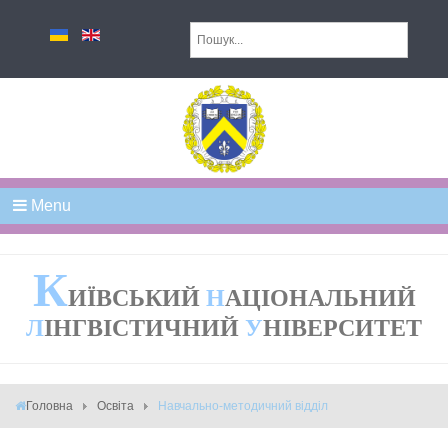
Menu
К
ИЇВСЬКИЙ
Н
АЦІОНАЛЬНИЙ
Л
ІНГВІСТИЧНИЙ
У
НІВЕРСИТЕТ
Головна
Освіта
Навчально-методичний відділ