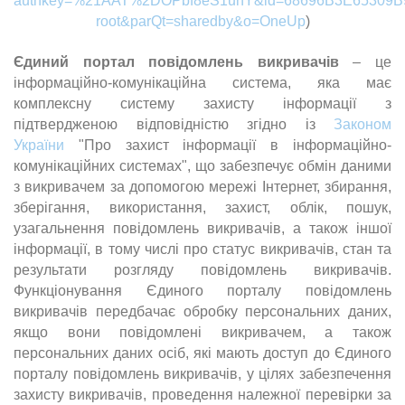
authkey=%21AAT%2DOPbf8eS1unY&id=68696B3E65309B9
root&parQt=sharedby&o=OneUp
)
Єдиний портал повідомлень викривачів
– це
інформаційно-комунікаційна система, яка має
комплексну систему захисту інформації з
підтвердженою відповідністю згідно із
Законом
України
"Про захист інформації в інформаційно-
комунікаційних системах", що забезпечує обмін даними
з викривачем за допомогою мережі Інтернет, збирання,
зберігання, використання, захист, облік, пошук,
узагальнення повідомлень викривачів, а також іншої
інформації, в тому числі про статус викривачів, стан та
результати розгляду повідомлень викривачів.
Функціонування Єдиного порталу повідомлень
викривачів передбачає обробку персональних даних,
якщо вони повідомлені викривачем, а також
персональних даних осіб, які мають доступ до Єдиного
порталу повідомлень викривачів, у цілях забезпечення
захисту викривачів, проведення належної перевірки за