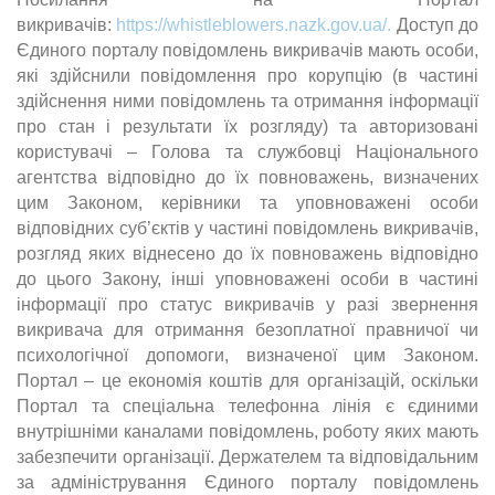
викривачів:
https://whistleblowers.nazk.gov.ua/.
Доступ до
Єдиного порталу повідомлень викривачів мають особи,
які здійснили повідомлення про корупцію (в частині
здійснення ними повідомлень та отримання інформації
про стан і результати їх розгляду) та авторизовані
користувачі – Голова та службовці Національного
агентства відповідно до їх повноважень, визначених
цим Законом, керівники та уповноважені особи
відповідних суб’єктів у частині повідомлень викривачів,
розгляд яких віднесено до їх повноважень відповідно
до цього Закону, інші уповноважені особи в частині
інформації про статус викривачів у разі звернення
викривача для отримання безоплатної правничої чи
психологічної допомоги, визначеної цим Законом.
Портал – це економія коштів для організацій, оскільки
Портал та спеціальна телефонна лінія є єдиними
внутрішніми каналами повідомлень, роботу яких мають
забезпечити організації. Держателем та відповідальним
за адміністрування Єдиного порталу повідомлень