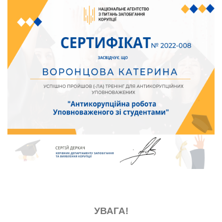
УВАГА!