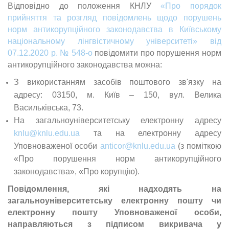
Відповідно до положення КНЛУ
«Про порядок
прийняття та розгляд повідомлень щодо порушень
норм антикорупційного законодавства в Київському
національному лінгвістичному університеті» від
07.12.2020 р. № 548-о
повідомити про порушення норм
антикорупційного законодавства можна:
З використанням засобів поштового зв'язку на
адресу: 03150, м. Київ – 150, вул. Велика
Васильківська, 73.
На загальноуніверситетську електронну адресу
knlu@knlu.edu.ua
та на електронну адресу
Уповноваженої особи
anticor@knlu.edu.ua
(з поміткою
«Про порушення норм антикорупційного
законодавства», «Про корупцію).
Повідомлення, які надходять на
загальноуніверситетську електронну пошту чи
електронну пошту Уповноваженої особи,
направляються з підписом викривача у