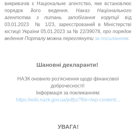
викривачів є Національне агентство, яке встановлює
порядок його ведення.
Наказ Національного
агентства з питань запобігання корупції
від
03.01.2023 № 1/23, зареєстрований в Міністерстві
юстиції України 05.01.2023 за № 22/39078,
про порядок
ведення Порталу можна переглянути
за посиланням.
Шановні декларанти!
НАЗК оновило роз'яснення щодо фінансової
доброчесності!
Інформація за покликанням:
https://wiki.nazk.gov.ua/pdfjs/?file=/wp-content/...
УВАГА!