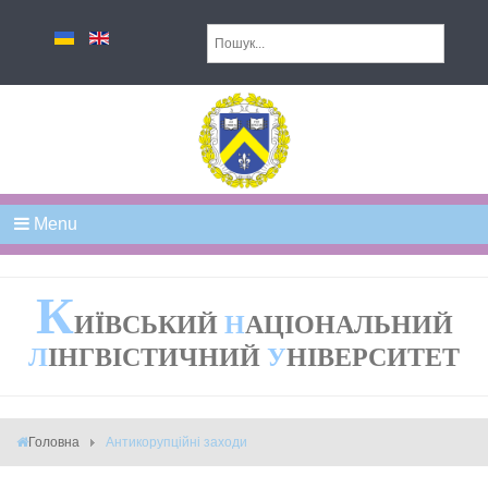
Menu
К
ИЇВСЬКИЙ
Н
АЦІОНАЛЬНИЙ
Л
ІНГВІСТИЧНИЙ
У
НІВЕРСИТЕТ
Головна
Антикорупційні заходи