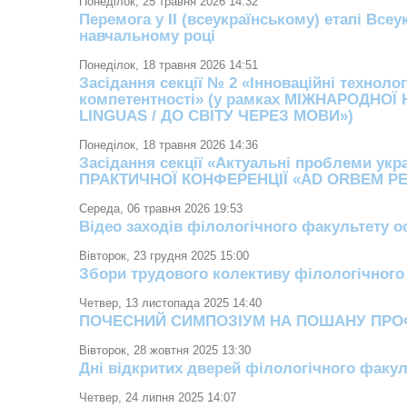
Понеділок, 25 травня 2026 14:32
Перемога у ІІ (всеукраїнському) етапі Всеу
навчальному році
Понеділок, 18 травня 2026 14:51
Засідання секції № 2 «Інноваційні техноло
компетентності» (у рамках МІЖНАРОДНО
LINGUAS / ДО СВІТУ ЧЕРЕЗ МОВИ»)
Понеділок, 18 травня 2026 14:36
Засідання секції «Актуальні проблеми ук
ПРАКТИЧНОЇ КОНФЕРЕНЦІЇ «AD ORBEM PER
Середа, 06 травня 2026 19:53
Відео заходів філологічного факультету ос
Вівторок, 23 грудня 2025 15:00
Збори трудового колективу філологічного 
Четвер, 13 листопада 2025 14:40
ПОЧЕСНИЙ СИМПОЗІУМ НА ПОШАНУ ПРО
Вівторок, 28 жовтня 2025 13:30
Дні відкритих дверей філологічного факуль
Четвер, 24 липня 2025 14:07