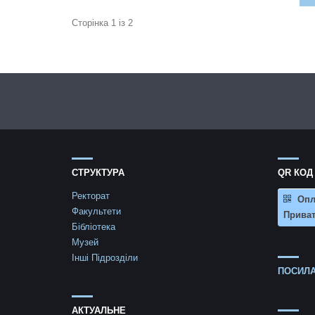
Сторінка 1 із 2
СТРУКТУРА
QR КОД
Ректорат
Опл
Факультети
Приват
Бібліотека
Музей
Інші Підрозділи
ПОСИЛА
АКТУАЛЬНЕ