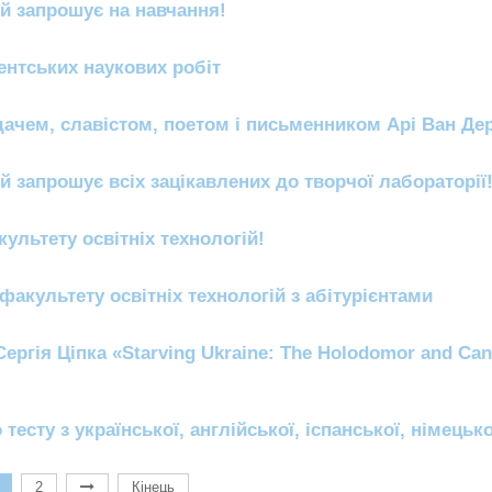
ій запрошує на навчання!
ентських наукових робіт
дачем, славістом, поетом і письменником Арі Ван Де
й запрошує всіх зацікавлених до творчої лабораторії
льтету освітніх технологій!
акультету освітніх технологій з абітурієнтами
ргія Ціпка «Starving Ukraine: The Holodomor and Can
сту з української, англійської, іспанської, німецько
2
Кінець