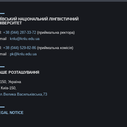
ИЇВСЬКИЙ НАЦІОНАЛЬНИЙ ЛІНГВІСТИЧНИЙ
НІВЕРСИТЕТ
l:
+38 (044) 287-33-72
(приймальна ректора)
mail
:
knlu@knlu.edu.ua
l:
+38 (044) 529-82-86
(приймальна комісія)
mail
:
pk@knlu.edu.ua
АШЕ РОЗТАШУВАННЯ
150, Україна
 Київ-150,
л.Велика Васильківська,73
EGAL NOTICE