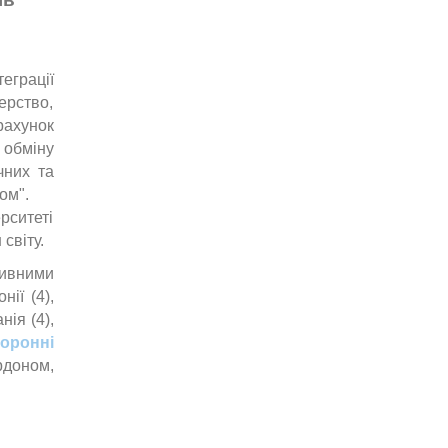
еграції
ерство,
рахунок
 обміну
чних та
лом".
рситеті
світу.
тивними
ії (4),
нія (4),
оронні
рдоном,