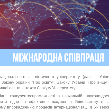
аціонального лінгвістичного університету (далі – Уніве
 Закону України "Про освіту", Закону України "Про вищу о
ої освіти, а також Статуту Університету.
вня конкурентоспроможності в навчальній, науково-досл
снити гідне та ефективне входження Університету в с
ому впровадженню процесів інтернаціоналізації в Універси