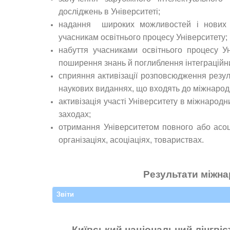
досліджень в Університеті;
надання широких можливостей і нових е
учасникам освітнього процесу Університету;
набуття учасниками освітнього процесу У
поширення знань й поглиблення інтеграційни
сприяння активізації розповсюдження резуль
наукових виданнях, що входять до міжнародн
активізація участі Університету в міжнародн
заходах;
отримання Університетом повного або асоц
організаціях, асоціаціях, товариствах.
Результати міжнар
Звіти
Київський національний лінгвіс