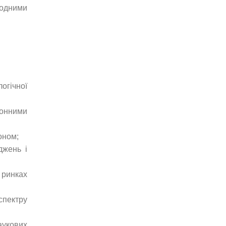
родними
огічної
донними
оном;
джень і
 ринках
спектру
аукових