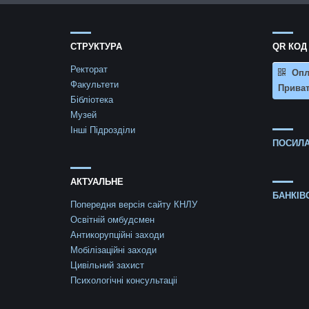
СТРУКТУРА
QR КОД
Ректорат
Опл
Факультети
Приват
Бібліотека
Музей
Інші Підрозділи
ПОСИЛА
АКТУАЛЬНЕ
БАНКІВ
Попередня версія сайту КНЛУ
Освітній омбудсмен
Антикорупційні заходи
Мобілізаційні заходи
Цивільний захист
Психологічні консультаціі