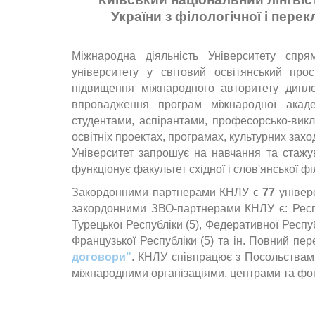
України з філологічної і пере
Міжнародна діяльність Університету спря
університету у світовий освітянський про
підвищення міжнародного авторитету дипло
впровадження програм міжнародної академ
студентами, аспірантами, професорсько-викл
освітніх проектах, програмах, культурних за
Університет запрошує на навчання та стажува
функціонує факультет східної і слов'янської філ
Закордонними партнерами КНЛУ є
77
універс
закордонними ЗВО-партнерами КНЛУ є: Республ
Турецької Республіки (5), Федеративної Респуб
Французької Республіки (5) та ін.
Повний пере
договори"
. КНЛУ співпрацює з Посольствами
міжнародними організаціями, центрами та фо