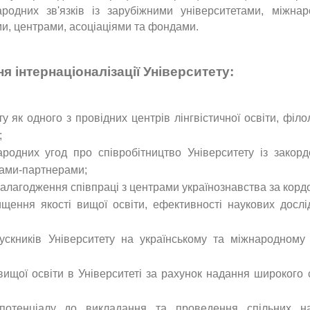
родних зв'язків із зарубіжними університетами, міжна
ми, центрами, асоціаціями та фондами.
ня інтернаціоналізації Університету:
у як одного з провідних центрів лінгвістичної освіти, філол
;
ародних угод про співробітництво Університету із закор
вами-партнерами;
налагодження співпраці з центрами українознавства за корд
щення якості вищої освіти, ефективності наукових дослі
ускників Університету на українському та міжнародному
 вищої освіти в Університеті за рахунок надання широкого 
о потенціалу до викладання та проведення спільних н