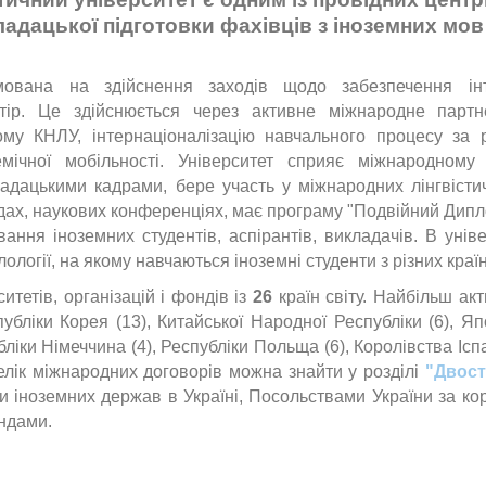
кладацької підготовки фахівців з іноземних мов
мована на здійснення заходів щодо забезпечення інт
стір. Це здійснюється через активне міжнародне партн
му КНЛУ, інтернаціоналізацію навчального процесу за 
ічної мобільності. Університет сприяє міжнародному
адацькими кадрами, бере участь у міжнародних лінгвісти
ходах, наукових конференціях, має програму "Подвійний Дип
ння іноземних студентів, аспірантів, викладачів. В уніве
ології, на якому навчаються іноземні студенти з різних країн 
итетів, організацій і фондів із
26
країн світу.
Найбільш ак
іки Корея (13), Китайської Народної Республіки (6), Япон
ліки Німеччина (4), Республіки Польща (6), Королівства Іспа
лік міжнародних договорів можна знайти у розділі
"Двост
 іноземних держав в Україні, Посольствами України за ко
ндами.