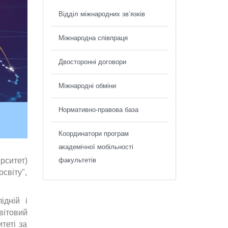
Відділ міжнародних зв’язків
Міжнародна співпраця
Двосторонні договори
Міжнародні обміни
Нормативно-правова база
Координатори програм
академічної мобільності
рситет)
факультетів
світу",
ідній і
вітовий
теті за