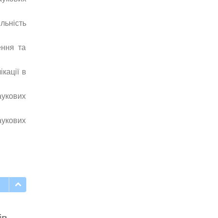
льність
ення та
кації в
аукових
аукових
ів