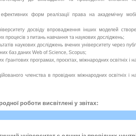
фективних форм реалізації права на академічну мобі
ніверситету досвіду впровадження інших моделей створ
х процесів з питань навчання та наукових досліджень;
татів наукових досліджень вчених університету через публі
их баз даних Web of Science, Scopus;
их ґрантових програмах, проєктах, міжнародних освітніх і н
ійованого членства в провідних міжнародних освітніх і н
одної роботи висвітлені у звітах:
тичний університет є одним із провідних центр