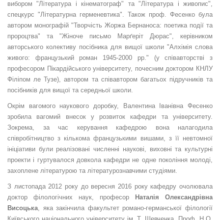
вибором "Література і кінематограф" та "Література і живопис",
спецкурс "Літературна герменевтика". Також проф. Фесенко була
автором монографій "Творчість Жоржа Бернаноса: поетика події та
пророцтва" та "Жіноче письмо Марґеріт Дюрас", керівником
авторського колективу посібника для вищої школи "Алхімія слова
живого: французький роман 1945-2000 рр." (у співавторстві з
професором Пікардійського університету, почесним доктором КНЛУ
Філіпом ле Тузе), автором та співавтором багатьох підручників та
посібників для вищої та середньої школи.
Окрім вагомого наукового доробку, Валентина Іванівна Фесенко
зробила вагомий внесок у розвиток кафедри та університету.
Зокрема, за час керування кафедрою вона налагодила
співробітництво з кількома французькими вишами, з її невтомної
ініціативи були реалізовані численні наукові, виховні та культурні
проекти і гуртувалося довкола кафедри не одне покоління молоді,
захоплене літературою та літературознавчими студіями.
З листопада 2012 року до вересня 2016 року кафедру очолювала
доктор філологічних наук, професор
Наталія Олександрівна
Висоцька
, яка закінчила факультет романо-германської філології
Київського національного університету ім. Т. Шевченка. Проф. Н.О.