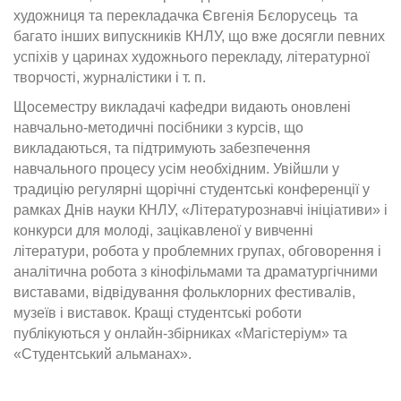
художниця та перекладачка Євгенія Бєлорусець та
багато інших випускників КНЛУ, що вже досягли певних
успіхів у царинах художнього перекладу, літературної
творчості, журналістики і т. п.
Щосеместру викладачі кафедри видають оновлені
навчально-методичні посібники з курсів, що
викладаються, та підтримують забезпечення
навчального процесу усім необхідним. Увійшли у
традицію регулярні щорічні студентські конференції у
рамках Днів науки КНЛУ, «Літературознавчі ініціативи» і
конкурси для молоді, зацікавленої у вивченні
літератури, робота у проблемних групах, обговорення і
аналітична робота з кінофільмами та драматургічними
виставами, відвідування фольклорних фестивалів,
музеїв і виставок. Кращі студентські роботи
публікуються у онлайн-збірниках «Магістеріум» та
«Студентський альманах».