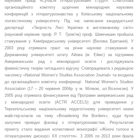
наукових праць «Сучасні літературознавчі студії». Співголова
організаційного комітету щорічних міжнародних наукових
конференцій з літературознавства у Київському національному
лінгвістичному університету. Під час написання кандидатської
дисертації «Творчість Лесі Українки в англомовному світі»
(науковий керівник проф. Р. Т. Гром’як) проф. Шимчишин пройшла
стажування у Кембриджському університеті (Велика Британія). У
2003 році отримала грант на річне наукове стажування в
Державному університеті штату Айова (м. Еймс) за підтримки
Американських рад з міжнародної освіти і досліджувала
феміністичну теорію читацького відгуку. Співпрацювала з редакцією
часопису «National Women’s Studies Association Journal» та входила
до організаційного комітету конференції National Women’s Studies
Association (17 – 20 червеня 2004р. у м. Мілвокі, шт.Вісконсин). У
2005 році отримала фінансування від Програми американських рад
з міжнародної освіти (ACTR ACCELS) для проведення у
Тернопільському національному педагогічному університеті низки
майстер-класів на тему «Broadening the Borders», куди були
залучені провідні фахівці з літературознавства. Результатом
проекту стало видання колективної монографії «Жіночі голоси в
літературному дискурсі ХХ століття». З 2005 по 2013 роки брала