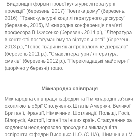
"Видовищні форми ігрової культури: літературні
проекції" (березень, 2017)"Поетика дому" (березень,
2016), "Транскультурні коди літературного дискурсу"
(березень, 2015), Міжнародна конференція пам'яті
професора В.І.Фесенко (березень 2014 р.), "Література
в контексті пост/гуманізму та віртуальності" (березень
2013 р.), "Топос тварини як антропологічне дзеркало"
(березень 2011 р.), "Смак літератури / література
смаків" (березень 2012 р.), "Перекладацькі майстерні"
(щорічно у березні) тощо.
Міжнародна співпраця
Міжнародна співпраця кафедри та її міжнародні зв'язки
охоплюють обрії Сполучених Штатів Америки, Великої
Британії, Франції, Німеччини, Шотландії, Польщі, Росії,
Білорусії, Австрії, Іспанії та інших країн. Стажування за
кордоном неодноразово проходили викладачі та
аспіранти кафедри Висоцька Н.О. (США), Шимчишин М.