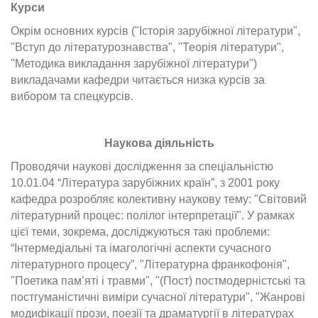
Курси
Окрім основних курсів ("Історія зарубіжної літератури",
"Вступ до літературознавства", "Теорія літератури",
"Методика викладання зарубіжної літератури")
викладачами кафедри читається низка курсів за
вибором та спецкурсів.
Наукова діяльність
Проводячи наукові дослідження за спеціальністю
10.01.04 “Література зарубіжних країн”, з 2001 року
кафедра розробляє колективну наукову тему: "Світовий
літературний процес: полілог інтерпретації". У рамках
цієї теми, зокрема, досліджуються такі проблеми:
“Інтермедіальні та імагологічні аспекти сучасного
літературного процесу”, "Літературна франкофонія",
"Поетика пам’яті і травми", "(Пост) постмодерністські та
постгуманістичні виміри сучасної літератури", "Жанрові
модифікації прози, поезії та драматургії в літературах