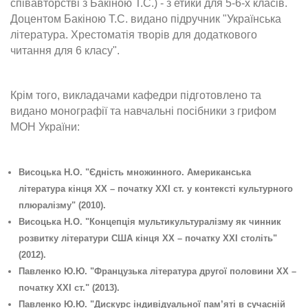
співавторстві з Бакіною Т.С.) - з етики для 5-6-х класів.
Доцентом Бакіною Т.С. видано підручник "Українська
література. Хрестоматія творів для додаткового
читання для 6 класу".
Крім того, викладачами кафедри підготовлено та
видано монографії та навчальні посібники з грифом
МОН України:
Висоцька Н.О. "Єдність множинного. Американська
література кінця ХХ – початку ХХІ ст. у контексті культурного
плюралізму" (2010).
Висоцька Н.О. "Концепція мультикультуралізму як чинник
розвитку літератури США кінця ХХ – початку ХХІ століть"
(2012).
Павленко Ю.Ю. "Французька література другої половини ХХ –
початку ХХІ ст." (2013).
Павленко Ю.Ю. "Дискурс індивідуальної пам’яті в сучасній