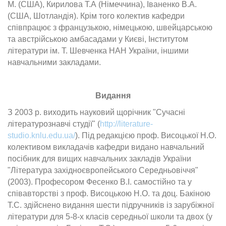
М. (США), Кирилова Т.А (Німеччина), Іваненко В.А.
(США, Шотландія). Крім того колектив кафедри
співпрацює з французькою, німецькою, швейцарською
та австрійською амбасадами у Києві, Інститутом
літератури ім. Т. Шевченка НАН України, іншими
навчальними закладами.
Видання
З 2003 р. виходить науковий щорічник "Сучасні
літературознавчі студії" (
http://literature-
studio.knlu.edu.ua/
). Під редакцією проф. Висоцької Н.О.
колективом викладачів кафедри видано навчальний
посібник для вищих навчальних закладів України
"Література західноєвропейського Середньовіччя"
(2003). Професором Фесенко В.І. самостійно та у
співавторстві з проф. Висоцькою Н.О. та доц. Бакіною
Т.С. здійснено видання шести підручників із зарубіжної
літератури для 5-8-х класів середньої школи та двох (у