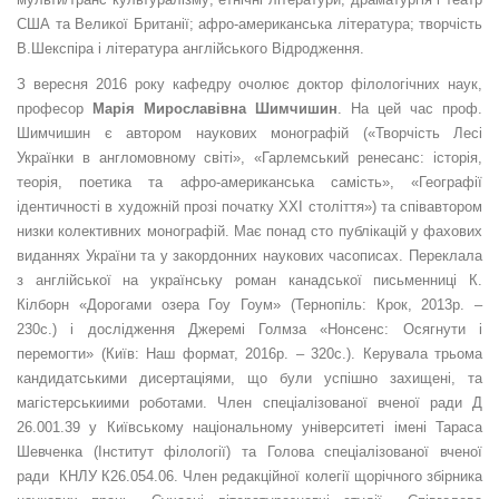
США та Великої Британії; афро-американська література; творчість
В.Шекспіра і література англійського Відродження.
З вересня 2016 року кафедру очолює доктор філологічних наук,
професор
Марія Мирославівна Шимчишин
. На цей час проф.
Шимчишин є автором наукових монографій («Творчість Лесі
Українки в англомовному світі», «Гарлемський ренесанс: історія,
теорія, поетика та афро-американська самість», «Географії
ідентичності в художній прозі початку ХХІ століття») та співавтором
низки колективних монографій. Має понад сто публікацій у фахових
виданнях України та у закордонних наукових часописах. Переклала
з англійської на українську роман канадської письменниці К.
Кілборн «Дорогами озера Гоу Гоум» (Тернопіль: Крок, 2013р. –
230с.) і дослідження Джеремі Голмза «Нонсенс: Осягнути і
перемогти» (Київ: Наш формат, 2016р. – 320с.). Керувала трьома
кандидатськими дисертаціями, що були успішно захищені, та
магістерськиими роботами. Член спеціалізованої вченої ради Д
26.001.39 у Київському національному університеті імені Тараса
Шевченка (Інститут філології) та Голова спеціалізованої вченої
ради КНЛУ К26.054.06. Член редакційної колегії щорічного збірника