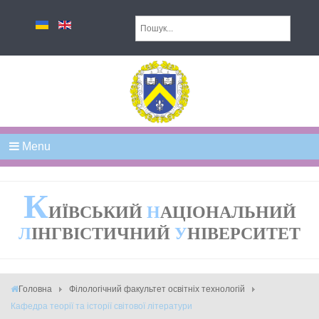
Menu
К
ИЇВСЬКИЙ
Н
АЦІОНАЛЬНИЙ
Л
ІНГВІСТИЧНИЙ
У
НІВЕРСИТЕТ
Головна
Філологічний факультет освітніх технологій
Кафедра теорії та історії світової літератури