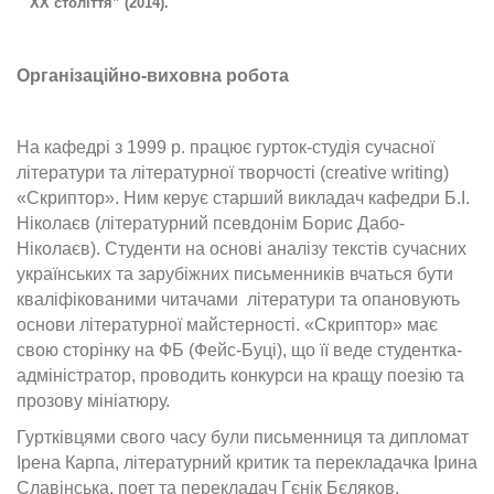
ХХ століття” (2014).
Організаційно-виховна робота
На кафедрі з 1999 р. працює гурток-студія сучасної
літератури та літературної творчості (creative writing)
«Скриптор». Ним керує старший викладач кафедри Б.І.
Ніколаєв (літературний псевдонім Борис Дабо-
Ніколаєв). Студенти на основі аналізу текстів сучасних
українських та зарубіжних письменників вчаться бути
кваліфікованими читачами літератури та опановують
основи літературної майстерності. «Скриптор» має
свою сторінку на ФБ (Фейс-Буці), що її веде студентка-
адміністратор, проводить конкурси на кращу поезію та
прозову мініатюру.
Гуртківцями свого часу були письменниця та дипломат
Ірена Карпа, літературний критик та перекладачка Ірина
Славінська, поет та перекладач Гєнік Бєляков,