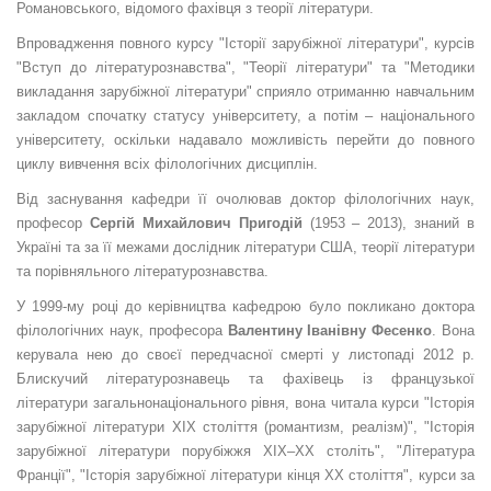
Романовського, відомого фахівця з теорії літератури.
Впровадження повного курсу "Історії зарубіжної літератури", курсів
"Вступ до літературознавства", "Теорії літератури" та "Методики
викладання зарубіжної літератури" сприяло отриманню навчальним
закладом спочатку статусу університету, а потім – національного
університету, оскільки надавало можливість перейти до повного
циклу вивчення всіх філологічних дисциплін.
Від заснування кафедри її очолював доктор філологічних наук,
професор
Сергій Михайлович Пригодій
(1953 – 2013), знаний в
Україні та за її межами дослідник літератури США, теорії літератури
та порівняльного літературознавства.
У 1999-му році до керівництва кафедрою було покликано доктора
філологічних наук, професора
Валентину Іванівну Фесенко
. Вона
керувала нею до своєї передчасної смерті у листопаді 2012 р.
Блискучий літературознавець та фахівець із французької
літератури загальнонаціонального рівня, вона читала курси "Історія
зарубіжної літератури ХІХ століття (романтизм, реалізм)", "Історія
зарубіжної літератури порубіжжя ХІХ–ХХ століть", "Література
Франції", "Історія зарубіжної літератури кінця ХХ століття", курси за