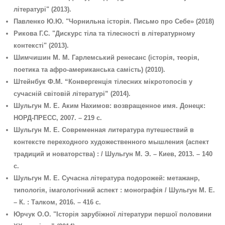
літературі" (2013).
Павленко Ю.Ю. "Чорнильна історія. Письмо про Себе» (2018)
Рикова Г.С. "Дискурс тіла та тілесності в літературному
контексті" (2013).
Шимчишин М. М. Гарлемський ренесанс (історія, теорія,
поетика та афро-американська самість) (2010).
Штейнбук Ф.М. “Конвергенція тілесних мікротопосів у
сучасній світовій літературі” (2014).
Шульгун М. Е. Аким Нахимов: возвращенное имя. Донецк:
НОРД-ПРЕСС, 2007. – 219 с.
Шульгун М. Е. Современная литература путешествий в
контексте переходного художественного мышления (аспект
традиций и новаторства) : / Шульгун М. Э. – Киев, 2013. – 140
с.
Шульгун М. Е. Сучасна література подорожей: метажанр,
типологія, імагологічний аспект : монографія / Шульгун М. Е.
– К. : Талком, 2016. – 416 с.
Юрчук О.О. "Історія зарубіжної літератури першої половини