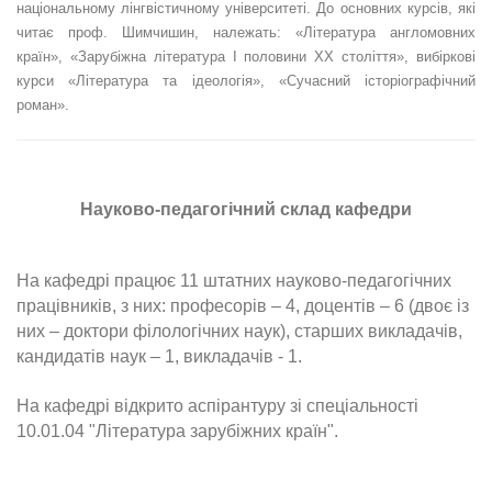
національному лінгвістичному університеті. До основних курсів, які
читає проф. Шимчишин, належать: «Література англомовних
країн», «Зарубіжна література І половини ХХ століття», вибіркові
курси «Література та ідеологія», «Сучасний історіографічний
роман».
Науково-педагогічний склад кафедри
На кафедрі працює 11 штатних науково-педагогічних
працівників, з них: професорів – 4, доцентів – 6 (двоє із
них – доктори філологічних наук), старших викладачів,
кандидатів наук – 1, викладачів - 1.
На кафедрі відкрито аспірантуру зі спеціальності
10.01.04 "Література зарубіжних країн".