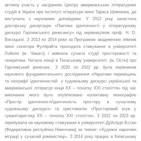
активну участь у засіданнях Центру американських літературних
студій в Україні при Інституті літератури імені Тараса Шевченка, де
виступала з науковими доповідями. У 2012 році захистила
докторську дисертацію «Поетика ідентичності у літературному
дискурсі Гарлемського ренесансу» під керівництвом проф. Н. О.
Висоцької. З 2013 по 2014 роки за Програмою академічних обмінів
імені сенатора Фулбрайта проходила стажування в університеті
Лойоли (м. Чикаго) і вивчала сучасні студії просторовості та
геокритики. Читала лекції в Техаському університеті (м. Остін) про
Гарлемський ренесанс. З 2020 по 2022 рр. була керівником
наукового фундаментального дослідження «Наративи переміщень
та географії ідентичностей у художньому дискурсі української та
американської літератур кінця ХХ – початку ХХІ століття» під час
виконання якого було опубліковано колективну монографію
«Простір ідентичності/ідентичність простору в сучасному
художньому дискурсі» та хрестоматію «Просторовий зсув у
гуманітаристиці ХХ – початку ХХІ століття». З 2022 по 2023 рр.
перебувала на науковому стажуванні в університеті Дуйсбург-Ессен
(Федеративна республіка Німеччина) за темою: «Художні наративи
міграції у сучасній романістиці». З 2014 року працює в Київському