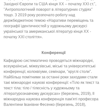
Західної Європи та США кінця ХХ – початку ХХІ ст.",
"Антропологічний поворот в літературних студіях"
тощо. З 2019 року розпочато роботу над
держбюджетною темою «Наративи переміщень та
географії ідентичностей у художньому дискурсі
української та американської літератур кінця XX -
початку XXI століття».
Конференції
Кафедрою систематично проводяться міжнародні,
всеукраїнські, міжвузівські, міські та університетські
конференції, колоквіуми, семінари, "круглі столи".
Найбільш помітними за останні роки заходами стали
такі міжнародні наукові конференції: «Тіло як текст та
текст тіла: тіло / тілесність у художньому та
літературознавчому дискурсах» (березень, 2019), ІІ
міжнародна наукова конференція пам'яті професора
Валентини Іванівни Фесенко (березень, 2018),