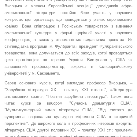
Висоцька є членом Європейської асоціації дослідників афро-
американської літератури, постійно бере участь у наукових
конгресах цієї організації, що проводяться у різних європейських
країнах. Вона співпрацює з Російським товариством з вивчення
американської культури у формі щорічної участі у наукових
конференціях, а також у різноманітних видавничих проектах. Як
стипендіатка програми ім. Фулбрайта і президент Фулбрайтівського
товариства, вона долучається до всіх заходів, котрі проводяться
цією організацією на теренах України. Виступала у США як
запрошений професор-лектор, зокрема в Каліфорнійському
університеті у м. Сакраменто.
Серед основних курсів, котрі викладає професор Висоцька, –
"Зарубіжна література ХХ – початку ХХІ століть", «Література
англомовних країн», "Новітня зарубіжна література". Також вона
читає курси за вибором: "Сучасна драматургія США",
"Мультикультурний вимір літератури США", "Від святого до
супермена: національна культурна міфологія США в історичній
перспективі". До широкого кола її професійних інтересів входять:
література США другої половини ХХ – початку ХХІ ст.; проблеми
мульти/транс культуралізму; етнічні літератури; драматургія і театр