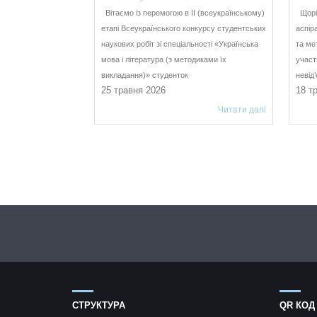
Вітаємо із перемогою в ІІ (всеукраїнському)
Щоріч
етапі Всеукраїнського конкурсу студентських
аспір
наукових робіт зі спеціальності «Українська
та ме
мова і література (з методиками їх
участ
викладання)» студенток
невід
25 травня 2026
18 т
Читати далі
СТРУКТУРА
QR КОД