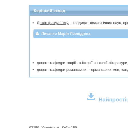
Керівний склад
Декан факультету
– кандидат педагогічних наук, 
Писанко Марія Леонідівна
доцент кафедри теорії та історії світової літератур
доцент кафедри романських і германських мов, кан
Найпростіш
03150, Україна м. Київ-150,