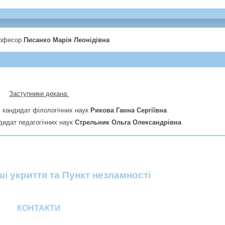
професор
Писанко Марія Леонідівна
Заступники декана:
и, кандидат філологічних наук
Рикова Ганна Сергіївна
дидат педагогічних наук
Стрельник Ольга Олександрівна
і укриття та Пункт незламності
КОНТАКТИ