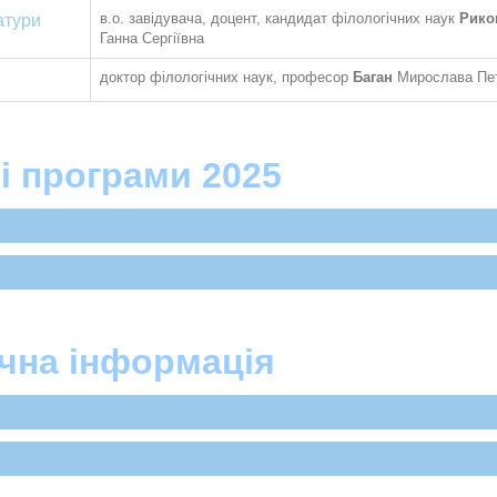
в.о. завідувача, доцент, кандидат філологічних наук
Рико
ратури
Ганна Сергіївна
доктор філологічних наук, професор
Баган
Мирослава Пет
і програми 2025
чна інформація