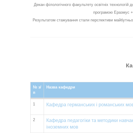
Декан філологічного факультету освітніх технологій 
програмою Еразмус + 
Результатом стажування стали перспективи майбутньої 
Ка
№ з/
Назва кафедри
п
1
Кафедра германських і романських мо
2
Кафедра педагогіки та методики навча
іноземних мов