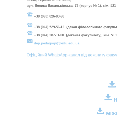
вул. Велика Васильківська, 73 (корпус № 1), кім. 521
+38 (093) 826-83-98
+38 (044) 529-56-12 (декан філологічного факульт
+38 (044) 287-11-00 (деканат факультету), кім. 519
dep.pedagogy@knlu.edu.ua
Офіційний W
hatsApp
-канал від деканату факу
Н
МІЖ