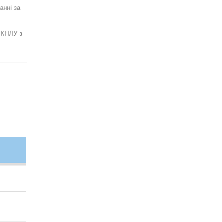
анні за
в КНЛУ з