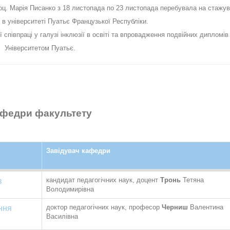
доц. Марія Писанко з 18 листопада по 23 листопада перебувала на стажув
в університеті Пуатьє Французької Республіки.
співпраці у галузі інклюзії в освіті та впровадження подвійних дипломі
Університетом Пуатьє.
федри факультету
Завідувач кафедри
кандидат педагогічних наук, доцент
Тронь
Тетяна
в
Володимирівна
доктор педагогічних наук, професор
Черниш
Валентина
ння
Василівна