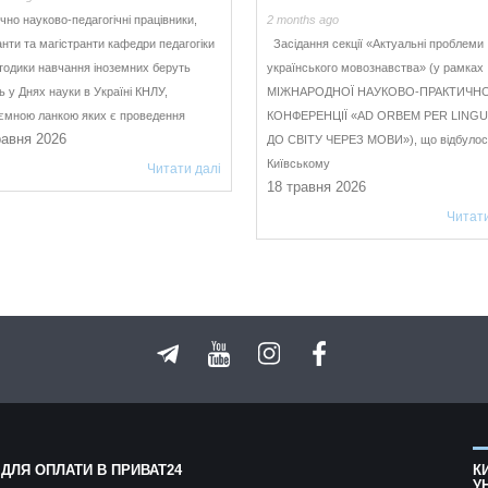
но науково-педагогічні працівники,
2 months ago
анти та магістранти кафедри педагогіки
Засідання секції «Актуальні проблеми
тодики навчання іноземних беруть
українського мовознавства» (у рамках
ь у Днях науки в Україні КНЛУ,
МІЖНАРОДНОЇ НАУКОВО-ПРАКТИЧНО
’ємною ланкою яких є проведення
КОНФЕРЕНЦІЇ «AD ORBEM PER LINGU
равня 2026
ДО СВІТУ ЧЕРЕЗ МОВИ»), що відбулос
Київському
Читати далі
18 травня 2026
Читати
 ДЛЯ ОПЛАТИ В ПРИВАТ24
К
У