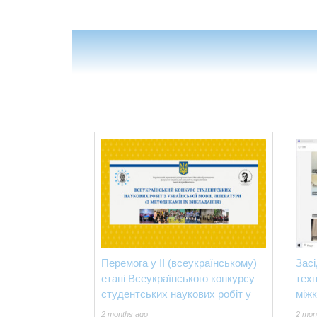
Перемога у ІІ (всеукраїнському)
Засі
етапі Всеукраїнського конкурсу
тех
студентських наукових робіт у
міжк
2 months ago
2 mon