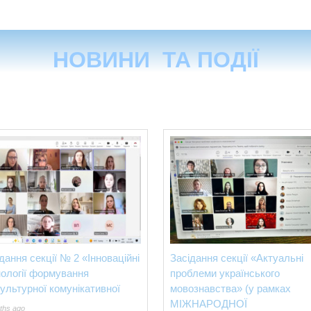
НОВИНИ ТА ПОДІЇ
дання секції № 2 «Інноваційні
Засідання секції «Актуальні
нології формування
проблеми українського
ультурної комунікативної
мовознавства» (у рамках
МІЖНАРОДНОЇ
ths ago