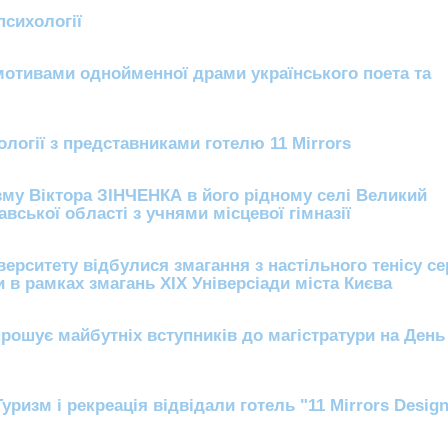
психології
 мотивами однойменної драми українського поета та
ології з представниками готелю 11 Mirrors
изму Віктора ЗІНЧЕНКА в його рідному селі Великий
ської області з учнями місцевої гімназії
ерситету відбулися змагання з настільного тенісу с
 в рамках змагань XIХ Універсіади міста Києва
апрошує майбутніх вступників до магістратури на День
уризм і рекреація відвідали готель "11 Mirrors Design