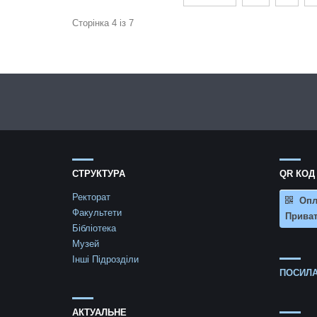
Сторінка 4 із 7
СТРУКТУРА
QR КОД
Ректорат
Опл
Факультети
Приват
Бібліотека
Музей
Інші Підрозділи
ПОСИЛА
АКТУАЛЬНЕ