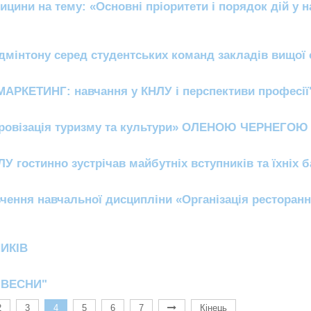
ицини на тему: «Основнi прiоритети i порядок дiй у н
дмінтону серед студентських команд закладів вищої 
РКЕТИНГ: навчання у КНЛУ і перспективи професії
фровізація туризму та культури» ОЛЕНОЮ ЧЕРНЕГОЮ
ЛУ гостинно зустрічав майбутніх вступників та їхніх б
чення навчальної дисципліни «Організація ресторан
ИКІВ
 ВЕСНИ"
2
3
4
5
6
7
Кінець