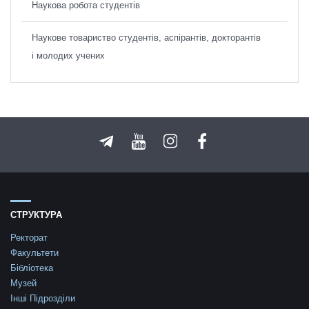
Наукова робота студентів
Наукове товариство студентів, аспірантів, докторантів
і молодих учених
СТРУКТУРА
Ректорат
Факультети
Бібліотека
Музей
Інші Підрозділи