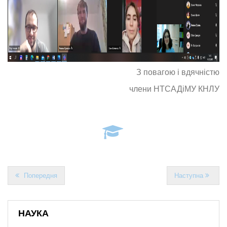
З повагою і вдячністю
члени НТСАДіМУ КНЛУ
Попередня
Наступна
НАУКА