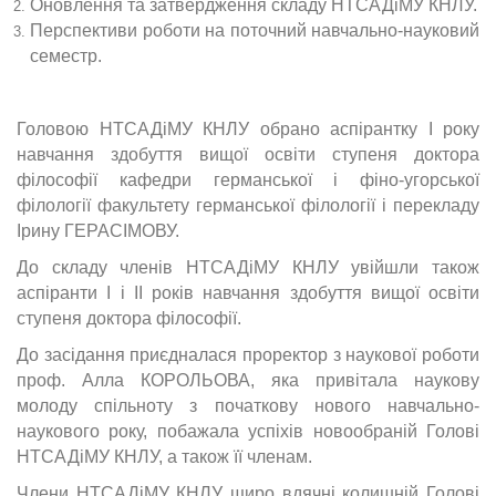
Оновлення та затвердження складу НТСАДіМУ КНЛУ.
Перспективи роботи на поточний навчально-науковий
семестр.
Головою НТСАДіМУ КНЛУ обрано аспірантку І року
навчання здобуття вищої освіти ступеня доктора
філософії кафедри германської і фіно-угорської
філології факультету германської філології і перекладу
Ірину ГЕРАСІМОВУ.
До складу членів НТСАДіМУ КНЛУ увійшли також
аспіранти І і ІІ років навчання здобуття вищої освіти
ступеня доктора філософії.
До засідання приєдналася проректор з наукової роботи
проф. Алла КОРОЛЬОВА, яка привітала наукову
молоду спільноту з початкову нового навчально-
наукового року, побажала успіхів новообраній Голові
НТСАДіМУ КНЛУ, а також її членам.
Члени НТСАДіМУ КНЛУ щиро вдячні колишній Голові