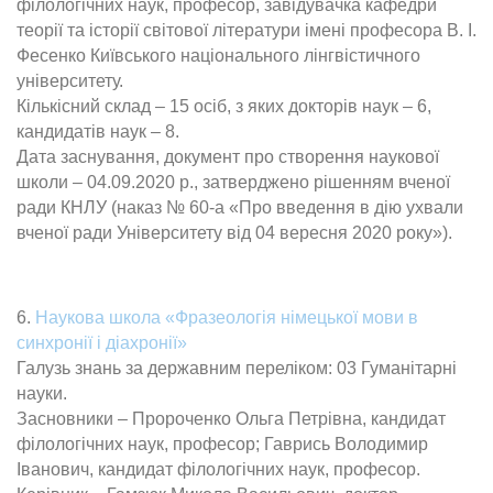
філологічних наук, професор, завідувачка кафедри
теорії та історії світової літератури імені професора В. І.
Фесенко Київського національного лінгвістичного
університету.
Кількісний склад – 15 осіб, з яких докторів наук – 6,
кандидатів наук – 8.
Дата заснування, документ про створення наукової
школи – 04.09.2020 р., затверджено рішенням вченої
ради КНЛУ (наказ № 60-а «Про введення в дію ухвали
вченої ради Університету від 04 вересня 2020 року»).
6.
Наукова школа «Фразеологія німецької мови в
синхронії і діахронії»
Галузь знань за державним переліком: 03 Гуманітарні
науки.
Засновники – Пророченко Ольга Петрівна, кандидат
філологічних наук, професор; Гаврись Володимир
Іванович, кандидат філологічних наук, професор.