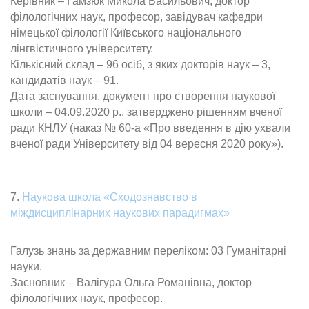
Керівник – Гамзюк Микола Васильович, доктор
філологічних наук, професор, завідувач кафедри
німецької філології Київського національного
лінгвістичного університету.
Кількісний склад – 96 осіб, з яких докторів наук – 3,
кандидатів наук – 91.
Дата заснування, документ про створення наукової
школи – 04.09.2020 р., затверджено рішенням вченої
ради КНЛУ (наказ № 60-а «Про введення в дію ухвали
вченої ради Університету від 04 вересня 2020 року»).
7.
Наукова школа «Сходознавство в
міждисциплінарних наукових парадигмах»
Галузь знань за державним переліком: 03 Гуманітарні
науки.
Засновник – Валігура Ольга Романівна, доктор
філологічних наук, професор.