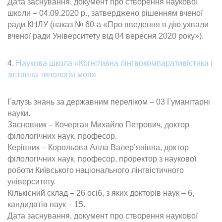
Дата заснування, документ про створення наукової
школи – 04.09.2020 р., затверджено рішенням вченої
ради КНЛУ (наказ № 60-а «Про введення в дію ухвали
вченої ради Університету від 04 вересня 2020 року»).
4.
Наукова школа «Когнітивна лінгвокомпаративістика і
зіставна типологія мов»
Галузь знань за державним переліком – 03 Гуманітарні
науки.
Засновник – Кочерган Михайло Петрович, доктор
філологічних наук, професор.
Керівник – Корольова Алла Валер’янівна, доктор
філологічних наук, професор, проректор з наукової
роботи Київського національного лінгвістичного
університету.
Кількісний склад – 26 осіб, з яких докторів наук – 6,
кандидатів наук – 15.
Дата заснування, документ про створення наукової