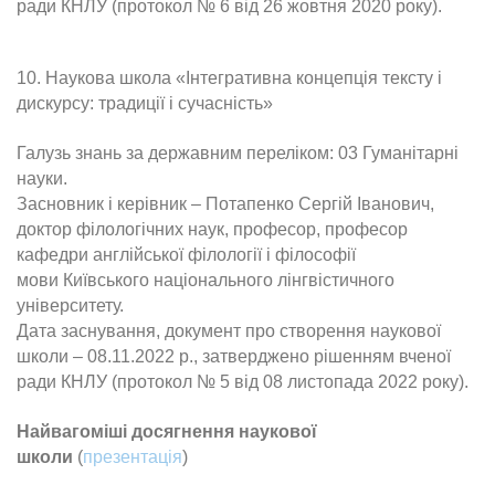
ради КНЛУ (протокол № 6 від 26 жовтня 2020 року).
10. Наукова школа «Інтегративна концепція тексту і
дискурсу: традиції і сучасність»
Галузь знань за державним переліком: 03 Гуманітарні
науки.
Засновник і керівник – Потапенко Сергій Іванович,
доктор філологічних наук, професор, професор
кафедри а
нглійської філології і філософії
мови
Київського національного лінгвістичного
університету.
Дата заснування, документ про створення наукової
школи – 08.11.2022 р., затверджено рішенням вченої
ради КНЛУ (протокол № 5
від 08 листопада 2022 року
).
Найвагоміші досягнення наукової
школи
(
презентація
)