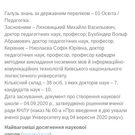
Галузь знань за державним переліком – 01 Освіта /
Педагогіка.
Засновники – Ляховицький Михайло Васильович,
доктор педагогічних наук, професор; Бухбіндер Вольф
Абрамович, доктор педагогічних наук, професор.
Керівник – Ніколаєва Софія Юріївна, доктор
педагогічних наук, професор, професор кафедри
методики викладання іноземних мов й інформаційно-
комунікаційних технологій Київського національного
лінгвістичного університету.
Кількісний склад – 38 осіб, з яких докторів наук – 7,
кандидатів наук – 10.
Дата заснування, документ про створення наукової
школи – 04.09.2020 р., затверджено рішенням вченої
ради КНЛУ (наказ № 60-а «Про введення в дію ухвали
вченої ради Університету від 04 вересня 2020 року»).
Найвагоміші досягнення наукової
школи
(
презентація
)