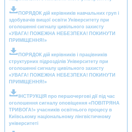
ПОРЯДОК дiй керiвникiв навчальних груп i
здобувачiв вищої освiти Унiверситету при
оголошеннi сигналу цивiльного захисту
«УВАГА! ПОЖЕЖНА НЕБЕЗПЕКА! ПОКИНУТИ
ПРИМIЩЕННЯ!»
ПОРЯДОК дiй керiвникiв i працiвникiв
структурних пiдроздiлiв Унiверситету при
оголошеннi сигналу цивiльного захисту
«УВАГА! ПОЖЕЖНА НЕБЕЗПЕКА! ПОКИНУТИ
ПРИМIЩЕННЯ!»
IНСТРУКЦIЯ про першочерговi дiї пiд час
оголошення сигналу оповiщення «ПОВIТРЯНА
ТРИВОГА!» учасникiв освiтнього процесу в
Київському нацiональному лiнгвiстичному
унiверситетi