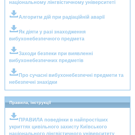
національному лінгвістичному університеті
Алгоритм дій при радіаційній аварії
Як діяти у разі знаходження
вибухонебезпечного предмета
Заходи безпеки при виявленні
вибухонебезпечних предметів
Про сучасні вибухонебезпечні предмети та
небезпечні знахідки
Правила, інструкції
ПРАВИЛА поведiнки в найпростiших
укриттях цивiльного захисту Київського
нацiонального лiнгвiстичного унiверситету