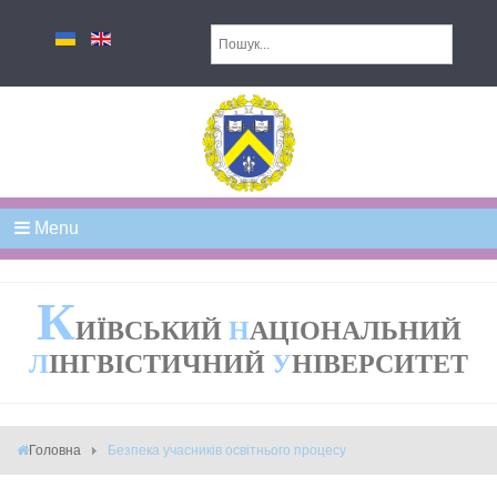
Menu
К
ИЇВСЬКИЙ
Н
АЦІОНАЛЬНИЙ
Л
ІНГВІСТИЧНИЙ
У
НІВЕРСИТЕТ
Головна
Безпека учасників освітнього процесу