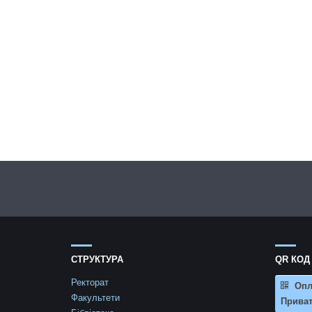
СТРУКТУРА
QR КОД
Ректорат
Опл
Факультети
Приват