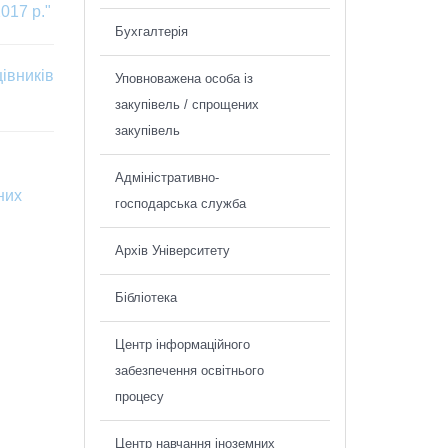
017 р."
Бухгалтерія
івників
Уповноважена особа із
закупівель / спрощених
закупівель
Адміністративно-
них
господарська служба
Архів Університету
Бібліотека
Центр інформаційного
забезпечення освітнього
процесу
Центр навчання іноземних