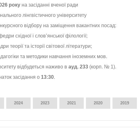
026 року
на засіданні вченої ради
онального лінгвістичного університету
онкурсного відбору на заміщення вакантних посад:
едри східної і слов’янської філології;
и теорії та історії світової літератури;
агогіки та методики навчання іноземних мов.
рситету відбудеться наживо в
ауд. 233
(корп. № 1).
чаток засідання о
13:30
.
2024
2023
2021
2020
2019