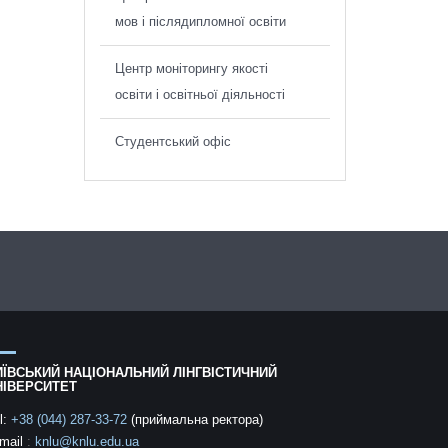
мов і післядипломної освіти
Центр моніторингу якості
освіти і освітньої діяльності
Студентський офіс
ИЇВСЬКИЙ НАЦІОНАЛЬНИЙ ЛІНГВІСТИЧНИЙ
НІВЕРСИТЕТ
l:
+38 (044) 287-33-72
(приймальна ректора)
mail
:
knlu@knlu.edu.ua