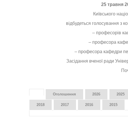
25 травня 2
Київського наці
відбудеться голосування з к
– професорів каф
– професора кафедр
– професора кафедри пед
Засідання вченої ради Уніве
По
Оголошення
2026
2025
2018
2017
2016
2015