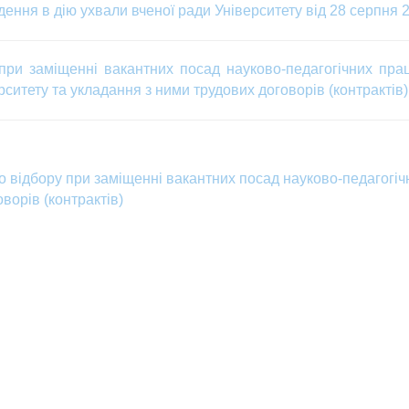
ення в дію ухвали вченої ради Університету від 28 серпня 2
и заміщенні вакантних посад науково-педагогічних прац
рситету та укладання з ними трудових договорів (контрактів)
 відбору при заміщенні вакантних посад науково-педагогіч
ворів (контрактів)