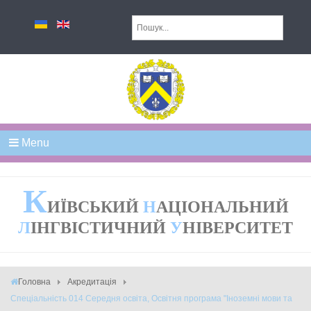
Menu
К
ИЇВСЬКИЙ
Н
АЦІОНАЛЬНИЙ
Л
ІНГВІСТИЧНИЙ
У
НІВЕРСИТЕТ
Головна
Акредитація
Спеціальність 014 Середня освіта, Освітня програма "Іноземні мови та