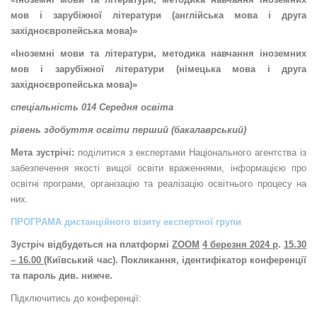
мов і зарубіжної літератури (англійська мова і друга
західноєвропейська мова)»
«Іноземні мови та літератури, методика навчання іноземних
мов і зарубіжної літератури (німецька мова і друга
західноєвропейська мова)»
спеціальність 014 Середня освіта
рівень здобуття освіти перший (бакалаврський)
Мета зустрічі:
поділитися з експертами Національного агентства із
забезпечення якості вищої освіти враженнями, інформацією про
освітні програми, організацію та реалізацію освітнього процесу на
них.
ПРОГРАМА дистанційного візиту експертної групи
Зустріч відбудеться на платформі
ZOOM
4 березня 2024 р
.
15.30
– 16.00
(Київський час). Покликання, ідентифікатор конференції
та пароль див. нижче.
Підключитись до конференції: