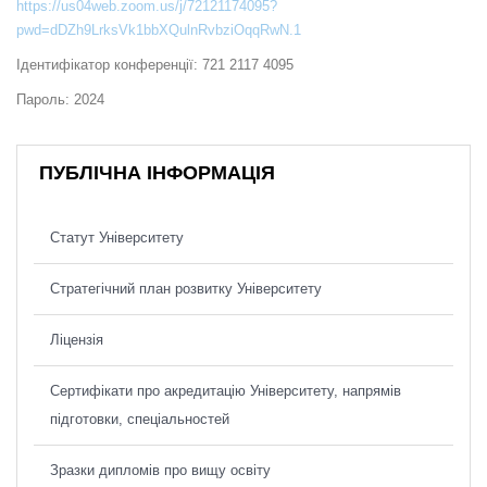
https://us04web.zoom.us/j/72121174095?
pwd=dDZh9LrksVk1bbXQulnRvbziOqqRwN.1
Ідентифікатор конференції: 721 2117 4095
Пароль: 2024
ПУБЛІЧНА ІНФОРМАЦІЯ
Статут Університету
Стратегічний план розвитку Університету
Ліцензія
Сертифікати про акредитацію Університету, напрямів
підготовки, спеціальностей
Зразки дипломів про вищу освіту