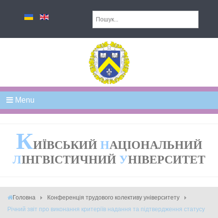
Menu
К
ИЇВСЬКИЙ
Н
АЦІОНАЛЬНИЙ
Л
ІНГВІСТИЧНИЙ
У
НІВЕРСИТЕТ
Головна
Конференція трудового колективу університету
Річний звіт про виконання критеріїв надання та підтвердження статусу