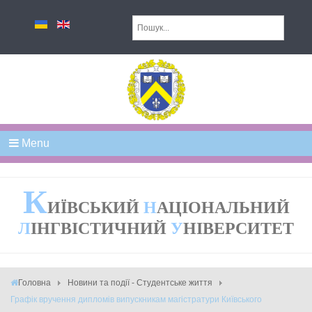
Menu
К
ИЇВСЬКИЙ
Н
АЦІОНАЛЬНИЙ
Л
ІНГВІСТИЧНИЙ
У
НІВЕРСИТЕТ
Головна
Новини та події - Студентське життя
Графік вручення дипломів випускникам магістратури Київського