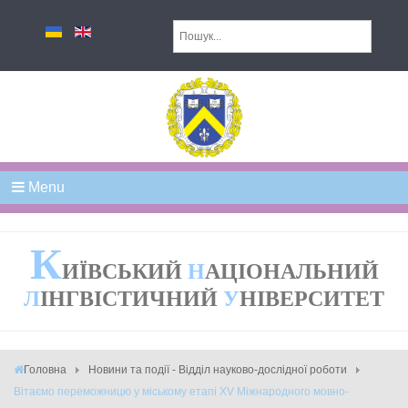
Menu
К
ИЇВСЬКИЙ
Н
АЦІОНАЛЬНИЙ
Л
ІНГВІСТИЧНИЙ
У
НІВЕРСИТЕТ
Головна
Новини та події - Відділ науково-дослідної роботи
Вітаємо переможницю у міському етапі ХV Міжнародного мовно-