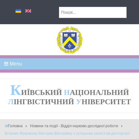
Menu
К
ИЇВСЬКИЙ
Н
АЦІОНАЛЬНИЙ
Л
ІНГВІСТИЧНИЙ
У
НІВЕРСИТЕТ
Головна
Новини та події - Відділ науково-дослідної роботи
Вітаємо Жуковську Вікторію Вікторівну з успішним захистом докторскої