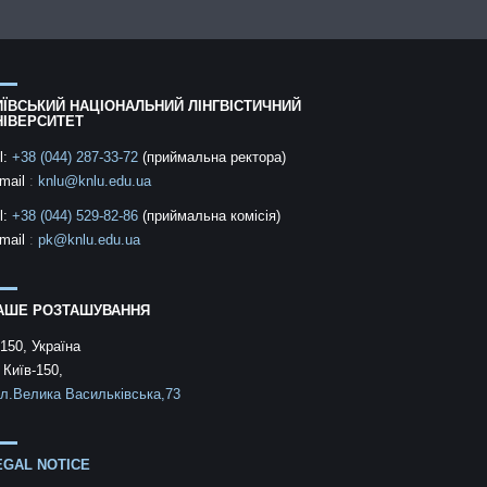
ИЇВСЬКИЙ НАЦІОНАЛЬНИЙ ЛІНГВІСТИЧНИЙ
НІВЕРСИТЕТ
l:
+38 (044) 287-33-72
(приймальна ректора)
mail
:
knlu@knlu.edu.ua
l:
+38 (044) 529-82-86
(приймальна комісія)
mail
:
pk@knlu.edu.ua
АШЕ РОЗТАШУВАННЯ
150, Україна
 Київ-150,
л.Велика Васильківська,73
EGAL NOTICE