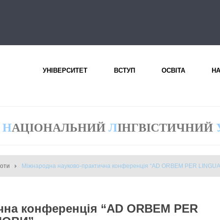
УНІВЕРСИТЕТ
ВСТУП
ОСВІТА
Н
Н
АЦІОНАЛЬНИЙ
Л
ІНГВІСТИЧНИЙ
боти
Міжнародна науково-практична конференція “AD ORBEM PER LINGU
ична конференція “AD ORBEM PER