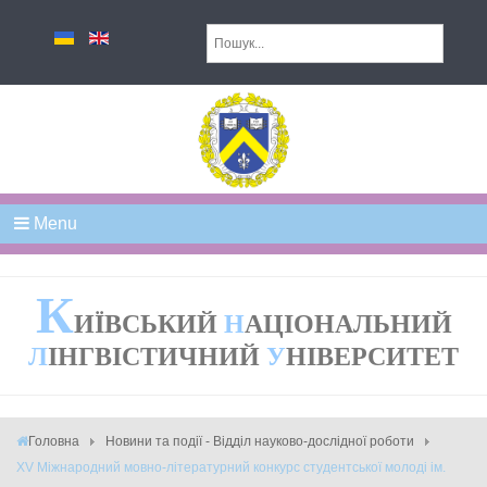
Menu
К
ИЇВСЬКИЙ
Н
АЦІОНАЛЬНИЙ
Л
ІНГВІСТИЧНИЙ
У
НІВЕРСИТЕТ
Головна
Новини та події - Відділ науково-дослідної роботи
XV Міжнародний мовно-літературний конкурс студентської молоді ім.