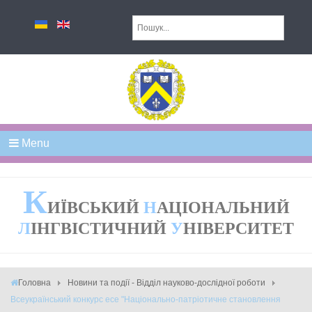
Menu
К
ИЇВСЬКИЙ
Н
АЦІОНАЛЬНИЙ
Л
ІНГВІСТИЧНИЙ
У
НІВЕРСИТЕТ
Головна
Новини та події - Відділ науково-дослідної роботи
Всеукраїнський конкурс есе "Національно-патріотичне становлення