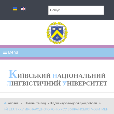
Menu
К
ИЇВСЬКИЙ
Н
АЦІОНАЛЬНИЙ
Л
ІНГВІСТИЧНИЙ
У
НІВЕРСИТЕТ
Головна
Новини та події - Відділ науково-дослідної роботи
І-Й ЕТАП ХХV МІЖНАРОДНОГО КОНКУРСУ З УКРАЇНСЬКОЇ МОВИ ІМЕНІ