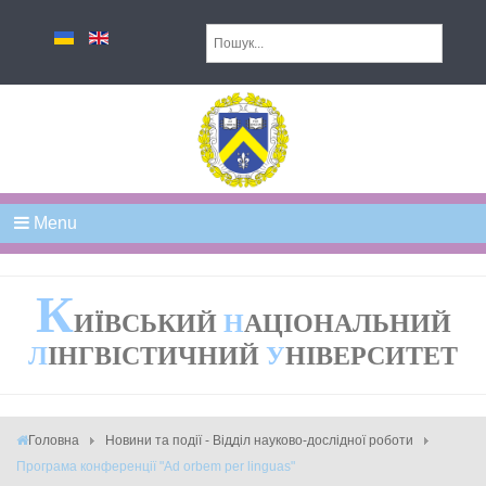
Menu
К
ИЇВСЬКИЙ
Н
АЦІОНАЛЬНИЙ
Л
ІНГВІСТИЧНИЙ
У
НІВЕРСИТЕТ
Головна
Новини та події - Відділ науково-дослідної роботи
Програма конференції "Ad orbem per linguas"