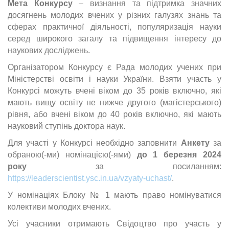
Мета Конкурсу
– визнання та підтримка значних
досягнень молодих вчених у різних галузях знань та
сферах практичної діяльності, популяризація науки
серед широкого загалу та підвищення інтересу до
наукових досліджень.
Організатором Конкурсу є Рада молодих учених при
Міністерстві освіти і науки України. Взяти участь у
Конкурсі можуть вчені віком до 35 років включно, які
мають вищу освіту не нижче другого (магістерського)
рівня, або вчені віком до 40 років включно, які мають
науковий ступінь доктора наук.
Для участі у Конкурсі необхідно заповнити
Анкету
за
обраною(-ми) номінацією(-ями)
до 1 березня 2024
року
за посиланням:
https://leaderscientist.ysc.in.ua/vzyaty-uchast/
.
У номінаціях Блоку № 1 мають право номінуватися
колективи молодих вчених.
Усі учасники отримають Свідоцтво про участь у