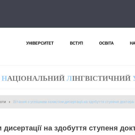
УНІВЕРСИТЕТ
ВСТУП
ОСВІТА
Н
Н
АЦІОНАЛЬНИЙ
Л
ІНГВІСТИЧНИЙ
боти
Вітання з успішним захистом дисертації на здобуття ступеня доктора
 дисертації на здобуття ступеня док