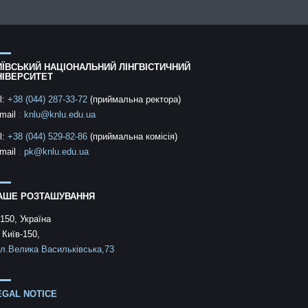
ИЇВСЬКИЙ НАЦІОНАЛЬНИЙ ЛІНГВІСТИЧНИЙ
НІВЕРСИТЕТ
l:
+38 (044) 287-33-72
(приймальна ректора)
mail
:
knlu@knlu.edu.ua
l:
+38 (044) 529-82-86
(приймальна комісія)
mail
:
pk@knlu.edu.ua
АШЕ РОЗТАШУВАННЯ
150, Україна
 Київ-150,
л.Велика Васильківська,73
EGAL NOTICE