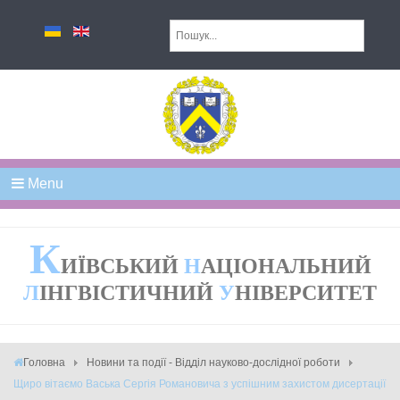
Menu
К
ИЇВСЬКИЙ
Н
АЦІОНАЛЬНИЙ
Л
ІНГВІСТИЧНИЙ
У
НІВЕРСИТЕТ
Головна
Новини та події - Відділ науково-дослідної роботи
Щиро вітаємо Васька Сергія Романовича з успішним захистом дисертації