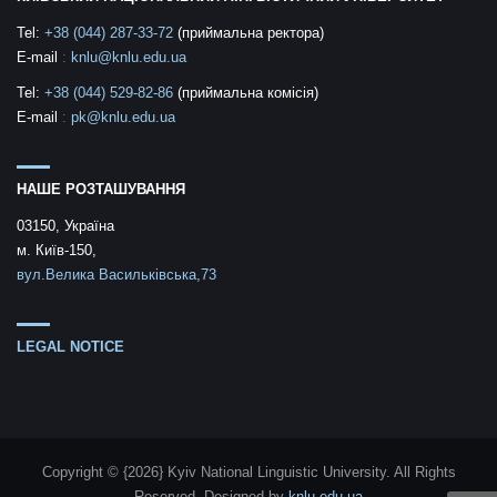
Tel:
+38 (044) 287-33-72
(приймальна ректора)
E-mail
:
knlu@knlu.edu.ua
Tel:
+38 (044) 529-82-86
(приймальна комісія)
E-mail
:
pk@knlu.edu.ua
НАШЕ РОЗТАШУВАННЯ
03150, Україна
м. Київ-150,
вул.Велика Васильківська,73
LEGAL NOTICE
Copyright © {2026} Kyiv National Linguistic University. All Rights
Reserved.
Designed by
knlu.edu.ua