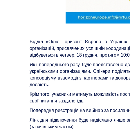
Відділ «Офіс Горизонт Європа в Україні»
організацій, присвячених успішній координац
відбудеться в четвер, 18 грудня, протягом 10:0
Як і попереднього разу, буде представлено д
українськими організаціями. Спікери поділят
консорціуму, взаємодії з партнерами та донора
долають.
Крім того, учасники матимуть можливість посп
свої питання заздалегідь.
Попередня реєстрація на вебінар за посилан
Лінк для підключення буде надіслано лише з
(за київським часом).