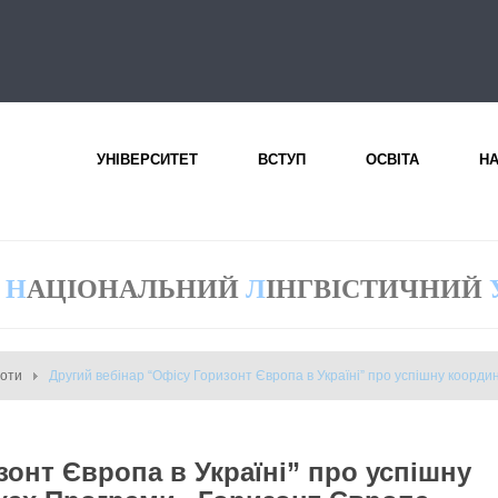
УНІВЕРСИТЕТ
ВСТУП
ОСВІТА
Н
Н
АЦІОНАЛЬНИЙ
Л
ІНГВІСТИЧНИЙ
боти
Другий вебінар “Офісу Горизонт Європа в Україні” про успішну коорд
зонт Європа в Україні” про успішну