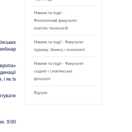
Новини та події -
Філологічний факультет
освітніх технологій
їнських
Новини та події - Факультет
вебінар
туризму, бізнесу і психології
Новини та події - Факультет
Європа»
східної і слов'янської
динації
 і як їх
філології
Відгуки
отувати
я, 9:00