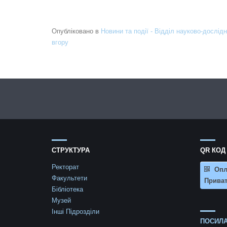
Опубліковано в
Новини та події - Відділ науково-дослідн
вгору
СТРУКТУРА
QR КОД
Ректорат
Опл
Факультети
Приват
Бібліотека
Музей
Інші Підрозділи
ПОСИЛА