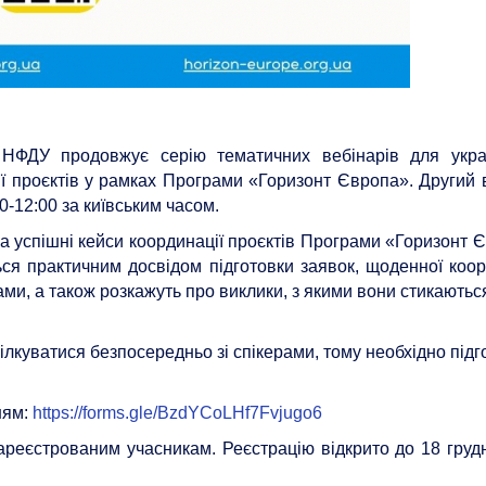
 НФДУ продовжує серію тематичних вебінарів для укра
ії проєктів у рамках Програми «Горизонт Європа». Другий 
0-12:00 за київським часом.
ва успішні кейси координації проєктів Програми «Горизонт 
ься практичним досвідом підготовки заявок, щоденної коор
ми, а також розкажуть про виклики, з якими вони стикаються,
ілкуватися безпосередньо зі спікерами, тому необхідно підг
ням:
https://forms.gle/BzdYCoLHf7Fvjugo6
ареєстрованим учасникам. Реєстрацію відкрито до 18 грудн