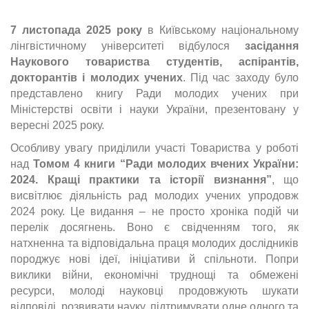
7 листопада 2025 року
в Київському національному
лінгвістичному університеті відбулося
з
асідання
Наукового товариства студентів, аспірантів,
докторантів
і молодих учених
. Під час заходу було
представлено книгу Ради молодих учених при
Міністерстві освіти і науки України, презентовану у
вересні 2025 року.
Особливу увагу приділили участі Товариства у роботі
над
Томом 4 книги “Ради молодих вчених України:
2024. Кращі практики та історії визнання”
, що
висвітлює діяльність рад молодих учених упродовж
2024 року. Це видання – не просто хроніка подій чи
перелік досягнень. Воно є свідченням того, як
натхненна та відповідальна праця молодих дослідників
породжує нові ідеї, ініціативи й спільноти. Попри
виклики війни, економічні труднощі та обмежені
ресурси, молоді науковці продовжують шукати
відповіді, розвивати науку, підтримувати одне одного та