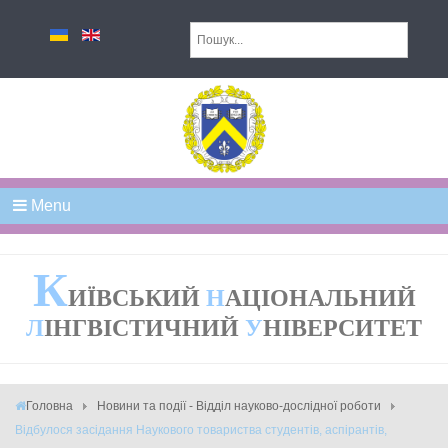
Menu
К
ИЇВСЬКИЙ
Н
АЦІОНАЛЬНИЙ
Л
ІНГВІСТИЧНИЙ
У
НІВЕРСИТЕТ
Головна
Новини та події - Відділ науково-дослідної роботи
Відбулося засідання Наукового товариства студентів, аспірантів,