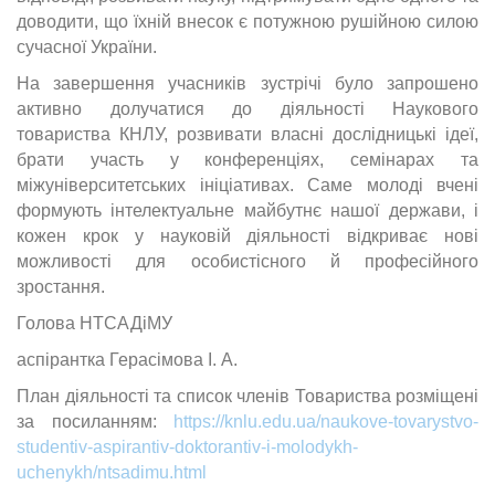
доводити, що їхній внесок є потужною рушійною силою
сучасної України.
На завершення учасників зустрічі було запрошено
активно долучатися до діяльності Наукового
товариства КНЛУ, розвивати власні дослідницькі ідеї,
брати участь у конференціях, семінарах та
міжуніверситетських ініціативах. Саме молоді вчені
формують інтелектуальне майбутнє нашої держави, і
кожен крок у науковій діяльності відкриває нові
можливості для особистісного й професійного
зростання.
Голова НТСАДіМУ
аспірантка Герасімова І. А.
План діяльності та список членів Товариства розміщені
за посиланням:
https://knlu.edu.ua/naukove-tovarystvo-
studentiv-aspirantiv-doktorantiv-i-molodykh-
uchenykh/ntsadimu.html