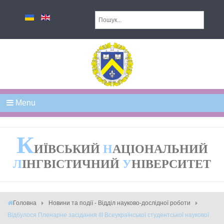
Menu
К
ИЇВСЬКИЙ
Н
АЦІОНАЛЬНИЙ
Л
ІНГВІСТИЧНИЙ
У
НІВЕРСИТЕТ
Головна
Новини та події - Відділ науково-дослідної роботи
Відбулося Пленарне засідання ІІІ Всеукраїнської студентської наукової