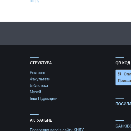
вгору
СТРУКТУРА
QR КОД
Ректорат
Опл
Факультети
Приват
Бібліотека
Музей
Інші Підрозділи
ПОСИЛА
АКТУАЛЬНЕ
БАНКІВ
Попередня версія сайту КНЛУ