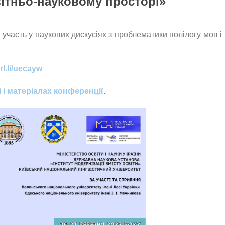
вітньо-науковому просторі»
 участь у наукових дискусіях з проблематики полілогу мов і 
rl.li/uecayw
 і матеріалах конференції
.