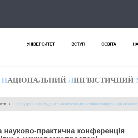
УНІВЕРСИТЕТ
ВСТУП
ОСВІТА
Н
Н
АЦІОНАЛЬНИЙ
Л
ІНГВІСТИЧНИЙ
боти
ІІI Всеукраїнська студентська науково-практична конференція «Полілог
ка науково-практична конференція