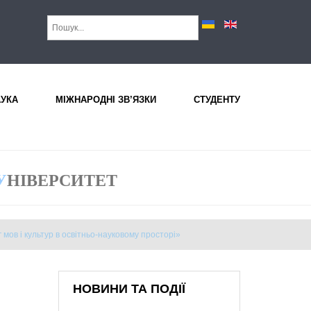
АУКА
МІЖНАРОДНІ ЗВ’ЯЗКИ
СТУДЕНТУ
У
НІВЕРСИТЕТ
 мов і культур в освітньо-науковому просторі»
НОВИНИ ТА ПОДІЇ