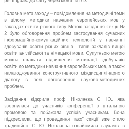
per linguas. До світу через мови” КНЛУ.
Головна мета заходу – повідомлення на методичні теми
в цілому, методики навчання європейських мов у
закладах освіти різного типу. Метою засідання секції №
2 було обговорення проблем застосування сучасних
інформаційно-комунікаційних технологій у навчанні
здобувачів освіти різних рівнів і типів закладів вищої
освіти англійської та німецької мови. Супутньою метою
можна вважати підвищення мотивації здобувачів
освіти до методики навчання європейських мов, а також
налагоджування конструктивного міждисциплінарного
діалогу в полі обговорення науково-методичних
проблем.
Засідання відкрила проф. Ніколаєва С. Ю., яка
звернулася до учасників конференції з вітальною
промовою та побажала успіхів учасникам. Вона
підкреслила, що проведення такої секції вже стало
традиційно. С. Ю. Ніколаєва ознайомила слухачів із