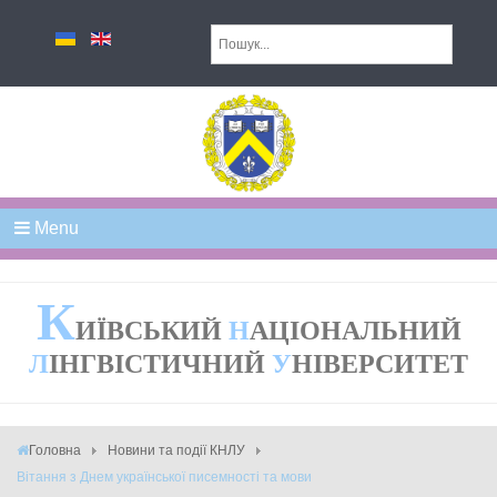
Menu
К
ИЇВСЬКИЙ
Н
АЦІОНАЛЬНИЙ
Л
ІНГВІСТИЧНИЙ
У
НІВЕРСИТЕТ
Головна
Новини та події КНЛУ
Вітання з Днем української писемності та мови