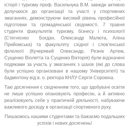
історії і туризму проф. Васильчука В.М. завжди активно
долучаюся до організації та участі у спортивних
змаганнях, демонструючи високий рівень професійної
підготовки та громадянської свідомості. 7 травня
студенти факультетів туризму, бізнесу і психології
(Стегнієнко Богдан, Олександр Малюта, Аліна
Прийомська) та факультету східної і слов'янської
філології (Кучерявий Олександр, Резнік Артем,
Сущенко Віолетта та Сущенко Вікторія) були відзначені
подяками за участь у змаганнях з шахів (які до слова
були успішно організовані в нашому Університеті) та
бадмінтону від в. о. ректора КНЛУ Сергія Сорокіна.
Такі досягнення є свідченням того, що здобувачі освіти
не лише успішно опановують професію, а й активно
реалізовують себе у практичній діяльності, набуваючи
важливого досвіду в організації спортивного руху.
Пишаємось нашими студентами та бажаємо подальших
успіхів і нових досягнень!