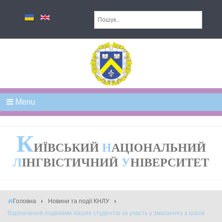
Menu
К
ИЇВСЬКИЙ
Н
АЦІОНАЛЬНИЙ
Л
ІНГВІСТИЧНИЙ
У
НІВЕРСИТЕТ
Головна
Новини та події КНЛУ
Відзначення подяками наших студентів за участь у змаганнях з шахів