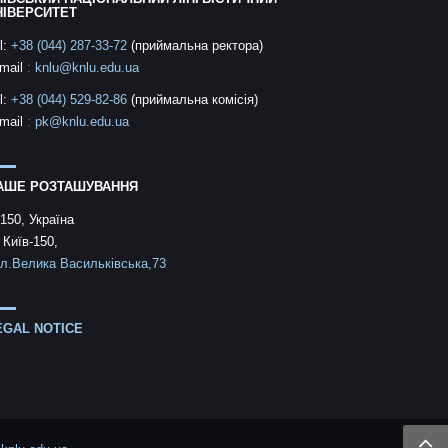
НІВЕРСИТЕТ
l:
+38 (044) 287-33-72
(приймальна ректора)
mail
:
knlu@knlu.edu.ua
l:
+38 (044) 529-82-86
(приймальна комісія)
mail
:
pk@knlu.edu.ua
АШЕ РОЗТАШУВАННЯ
150, Україна
 Київ-150,
л.Велика Васильківська,73
EGAL NOTICE