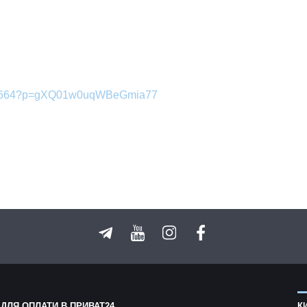
9617664?p=gXQ01w0uqWBeGmia77
 ДЛЯ ОПЛАТИ В ПРИВАТ24
К