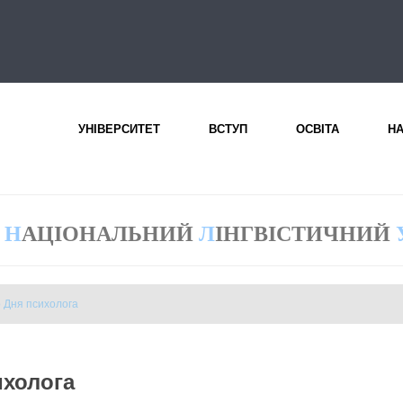
УНІВЕРСИТЕТ
ВСТУП
ОСВІТА
Н
Н
АЦІОНАЛЬНИЙ
Л
ІНГВІСТИЧНИЙ
о Дня психолога
ихолога