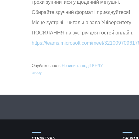
трохи зупинитися у щоденній метушні.
Обирайте зручний формат і приєднуйтеся!
Місце зустрічі - читальна зала Університету
ПОСИЛАННЯ на зустріч для гостей онлайн:
https://teams.microsoft.com/meet/32100970
Опубліковано в
Новини та події КНЛУ
вгору
СТРУКТУРА
QR КОД