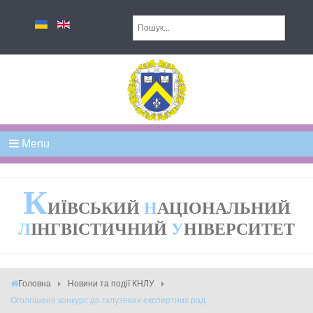
Menu
К
ИЇВСЬКИЙ
Н
АЦІОНАЛЬНИЙ
Л
ІНГВІСТИЧНИЙ
У
НІВЕРСИТЕТ
Головна
Новини та події КНЛУ
Оголошено конкурс до галузевих експертних рад