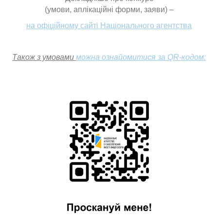
(умови, аплікаційні форми, заяви) –
на офіційному сайті Національного агентства
Також з умовами
можна ознайомитися за QR-кодом: