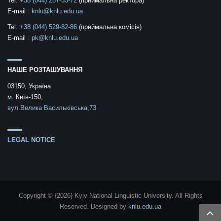
Tel:
+38 (044) 287-33-72
(приймальна ректора)
E-mail
:
knlu@knlu.edu.ua
Tel:
+38 (044) 529-82-86
(приймальна комісія)
E-mail
:
pk@knlu.edu.ua
НАШЕ РОЗТАШУВАННЯ
03150, Україна
м. Київ-150,
вул.Велика Васильківська,73
LEGAL NOTICE
Copyright © {2026} Kyiv National Linguistic University. All Rights
Reserved.
Designed by
knlu.edu.ua