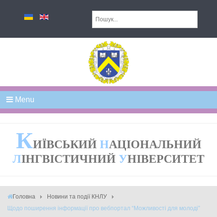
Menu
К
ИЇВСЬКИЙ
Н
АЦІОНАЛЬНИЙ
Л
ІНГВІСТИЧНИЙ
У
НІВЕРСИТЕТ
Головна
Новини та події КНЛУ
Щодо поширення інформації про вебпортал “Можливості для молоді”