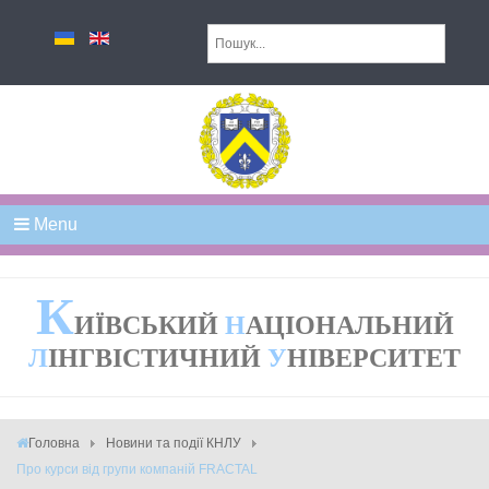
Menu
К
ИЇВСЬКИЙ
Н
АЦІОНАЛЬНИЙ
Л
ІНГВІСТИЧНИЙ
У
НІВЕРСИТЕТ
Головна
Новини та події КНЛУ
Про курси від групи компаній FRACTAL