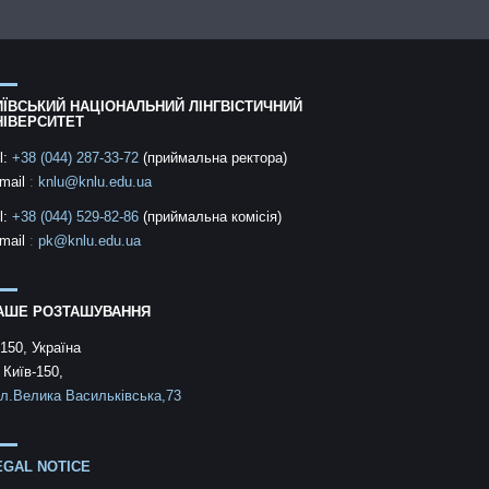
ИЇВСЬКИЙ НАЦІОНАЛЬНИЙ ЛІНГВІСТИЧНИЙ
НІВЕРСИТЕТ
l:
+38 (044) 287-33-72
(приймальна ректора)
mail
:
knlu@knlu.edu.ua
l:
+38 (044) 529-82-86
(приймальна комісія)
mail
:
pk@knlu.edu.ua
АШЕ РОЗТАШУВАННЯ
150, Україна
 Київ-150,
л.Велика Васильківська,73
EGAL NOTICE