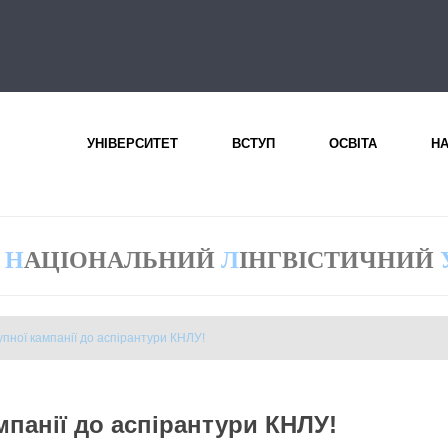
УНІВЕРСИТЕТ
ВСТУП
ОСВІТА
Н
Н
АЦІОНАЛЬНИЙ
Л
ІНГВІСТИЧНИЙ
упної кампанії до аспірантури КНЛУ!
мпанії до аспірантури КНЛУ!