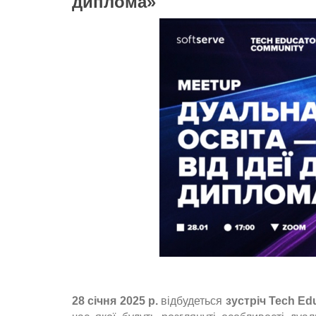
диплома»
28 січня 2025 р.
відбудеться
зустріч Tech Ed