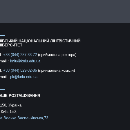
ИЇВСЬКИЙ НАЦІОНАЛЬНИЙ ЛІНГВІСТИЧНИЙ
НІВЕРСИТЕТ
l:
+38 (044) 287-33-72
(приймальна ректора)
mail
:
knlu@knlu.edu.ua
l:
+38 (044) 529-82-86
(приймальна комісія)
mail
:
pk@knlu.edu.ua
АШЕ РОЗТАШУВАННЯ
150, Україна
 Київ-150,
л.Велика Васильківська,73