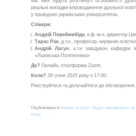
час якої будуть розглянуті особливості дуал
реальні випадки впровадження дуальної осві
у провідних українських університетах.
Спікери:
Андрій Переймибіда
, к.ф.-м.н. директор Ц
Тарас Рак
, д.т.н., професор, керівник освіт
Андрій Лагун
, к.т.н завідувач кафедри 
«Львівська Політехніка»
Де?
Онлайн, платформа Zoom.
Коли?
28 січня 2025 року о 17:00.
Реєструйтеся та долучайтеся до обговорення 
Опубліковано в
Новини та події - Відділ міжнародних зв’
вгору