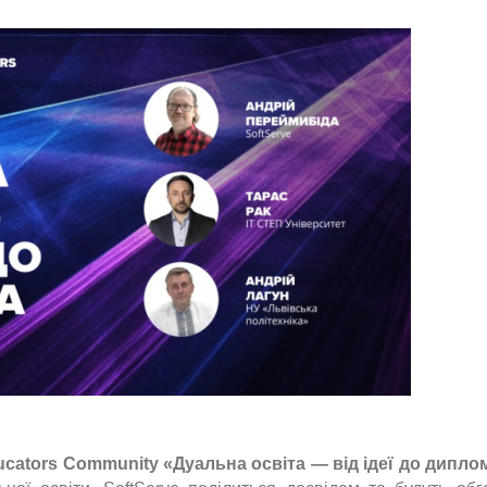
ucators Community «Дуальна освіта — від ідеї до дипло