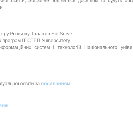
ьної освіти, SoftServe поділиться досвідом та будуть обг
ти
ентру Розвитку Талантів SoftServe
ніх програм ІТ СТЕП Університету
Інформаційних систем і технологій Національного уніве
дуальної освіти за
посиланням
.
язків