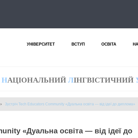
УНІВЕРСИТЕТ
ВСТУП
ОСВІТА
Н
Н
АЦІОНАЛЬНИЙ
Л
ІНГВІСТИЧНИЙ
Зустріч Tech Educators Community «Дуальна освіта — від ідеї до диплома»
unity «Дуальна освіта — від ідеї до