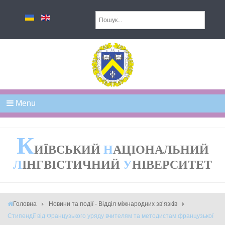
Menu
К
ИЇВСЬКИЙ
Н
АЦІОНАЛЬНИЙ
Л
ІНГВІСТИЧНИЙ
У
НІВЕРСИТЕТ
Головна
Новини та події - Відділ міжнародних зв’язків
Стипендії від Французького уряду вчителям та методистам французької