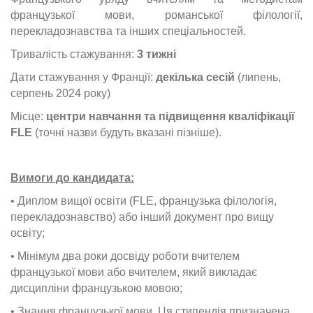
французької мови, романської філології,
перекладознавства та інших спеціальностей.
Тривалість стажування:
3 тижні
Дати стажування у Франції:
декілька сесій
(липень,
серпень 2024 року)
Місце:
центри навчання та підвищення кваліфікації
FLE
(точні назви будуть вказані пізніше).
Вимоги до кандидата:
• Диплом вищої освіти (FLE, французька філологія,
перекладознавство) або інший документ про вищу
освіту;
• Мінімум два роки досвіду роботи вчителем
французької мови або вчителем, який викладає
дисципліни французькою мовою;
• Знання французької мови. Ця стипендія призначена