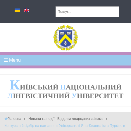
Menu
К
ИЇВСЬКИЙ
Н
АЦІОНАЛЬНИЙ
Л
ІНГВІСТИЧНИЙ
У
НІВЕРСИТЕТ
Головна
Новини та події - Відділ міжнародних зв’язків
Конкурсний відбір на навчання в Університеті Яна Євангеліста Пуркінє в