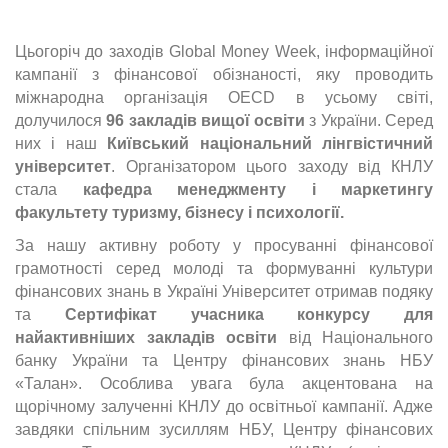
Цьогоріч до заходів Global Money Week, інформаційної
кампанії з фінансової обізнаності, яку проводить
міжнародна організація OECD в усьому світі,
долучилося
96 закладів вищої освіти
з України. Серед
них і наш
Київський національний лінгвістичний
університет
. Організатором цього заходу від КНЛУ
стала
кафедра менеджменту і маркетингу
факультету туризму, бізнесу і психології.
За нашу активну роботу у просуванні фінансової
грамотності серед молоді та формуванні культури
фінансових знань в Україні Університет отримав подяку
та
Сертифікат учасника конкурсу для
найактивніших закладів освіти
від Національного
банку України та Центру фінансових знань НБУ
«Талан». Особлива увага була акцентована на
щорічному залученні КНЛУ до освітньої кампанії. Адже
завдяки спільним зусиллям НБУ, Центру фінансових