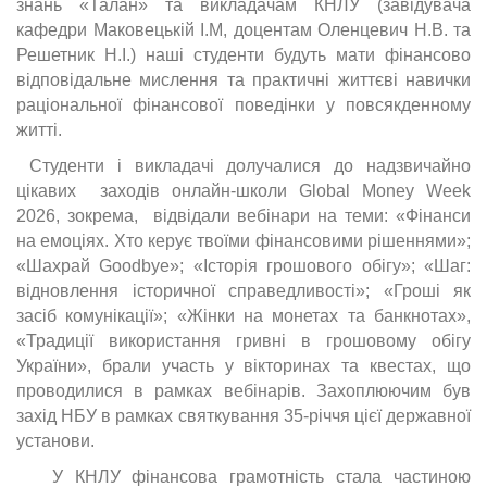
знань «Талан» та викладачам КНЛУ (завідувача
кафедри Маковецькій І.М, доцентам Оленцевич Н.В. та
Решетник Н.І.) наші студенти будуть мати фінансово
відповідальне мислення та практичні життєві навички
раціональної фінансової поведінки у повсякденному
житті.
Студенти і викладачі долучалися до надзвичайно
цікавих заходів онлайн-школи Global Money Week
2026, зокрема, відвідали вебінари на теми: «Фінанси
на емоціях. Хто керує твоїми фінансовими рішеннями»;
«Шахрай Goodbye»; «Історія грошового обігу»; «Шаг:
відновлення історичної справедливості»; «Гроші як
засіб комунікації»; «Жінки на монетах та банкнотах»,
«Традиції використання гривні в грошовому обігу
України», брали участь у вікторинах та квестах, що
проводилися в рамках вебінарів. Захоплюючим був
захід НБУ в рамках святкування 35-річчя цієї державної
установи.
У КНЛУ фінансова грамотність стала частиною