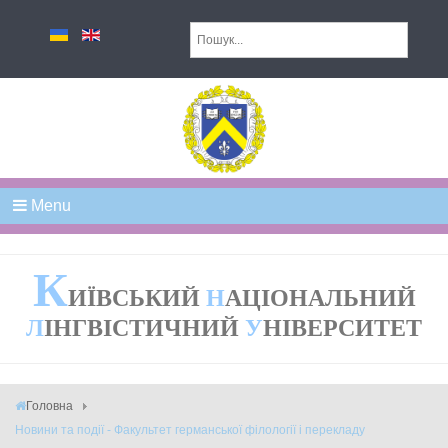
Menu
К
ИЇВСЬКИЙ
Н
АЦІОНАЛЬНИЙ
Л
ІНГВІСТИЧНИЙ
У
НІВЕРСИТЕТ
Головна
Новини та події - Факультет германської філології і перекладу