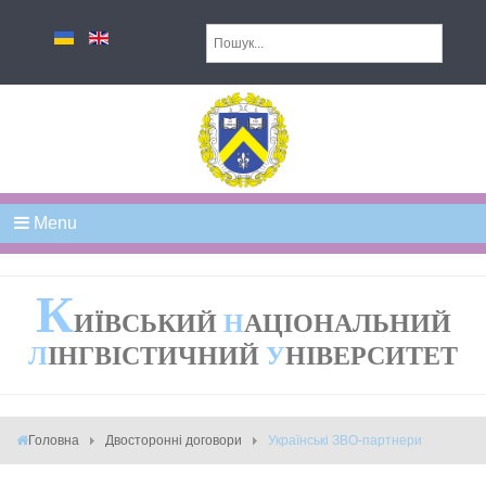
Menu
К
ИЇВСЬКИЙ
Н
АЦІОНАЛЬНИЙ
Л
ІНГВІСТИЧНИЙ
У
НІВЕРСИТЕТ
Головна
Двосторонні договори
Українські ЗВО-партнери