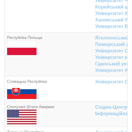
Університет Ч
Корейський цент
Університет Х
Ханянський Уні
Університет Во
Республіка Польща
Ягеллонський 
Поморський ун
Університет Су
Університет ек
Гданський унів
Університет Ад
Словацька Республіка
Університет Св
Сполучені Штати Америки
Східно-Централ
Інформаційна о