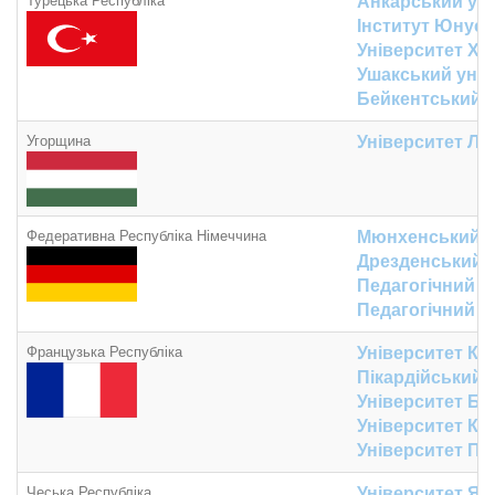
Турецька Республіка
Анкарський уні
Інститут Юнус
Університет Ха
Ушакський унів
Бейкентський у
Угорщина
Університет Л
Федеративна Республіка Німеччина
Мюнхенський ін
Дрезденський т
Педагогічний 
Педагогічний у
Французька Республіка
Університет К
Пікардійський 
Університет Б
Університет Кл
Університет Пу
Чеська Республіка
Університет Ян