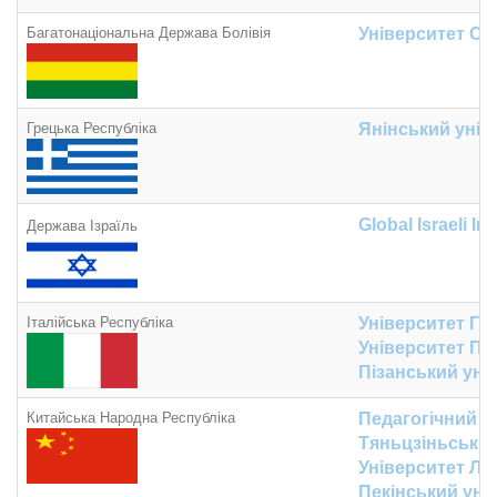
Багатонаціональна Держава Болівія
Університет Са
Грецька Республіка
Янінський унів
Global Israeli
Init
Держава Ізраїль
Італійська Республіка
Університет Габ
Університет Пе
Пізанський уні
Китайська Народна Республіка
Педагогічний у
Тяньцзіньський
Університет Ла
Пекінський уні