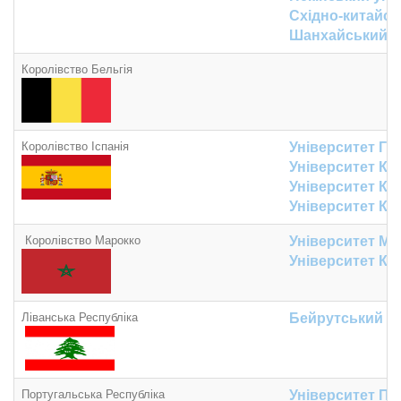
Східно-китайсь
Шанхайський У
Королівство Бельгія
Королівство Іспанія
Університет Гр
Університет Ка
Університет Ка
Університет Кан
Королівство Марокко
Університет Му
Університет Ка
Ліванська Республіка
Бейрутський а
Португальська Республіка
Університет Пор