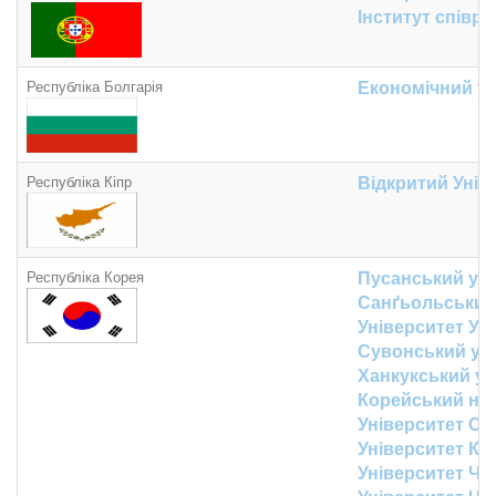
Інститут співр
Республіка Болгарія
Економічний у
Республіка Кіпр
Відкритий Унів
Республіка Корея
Пусанський уні
Санґьольський
Університет Ус
Сувонський ун
Ханкукський ун
Корейський нац
Університет С
Університет К
Університет Чо