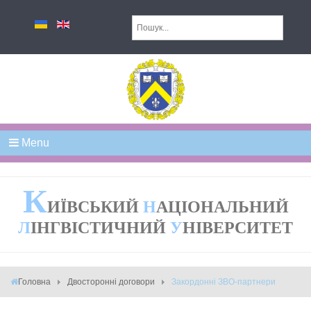
Menu
К
ИЇВСЬКИЙ
Н
АЦІОНАЛЬНИЙ
Л
ІНГВІСТИЧНИЙ
У
НІВЕРСИТЕТ
Головна
Двосторонні договори
Закордонні ЗВО-партнери