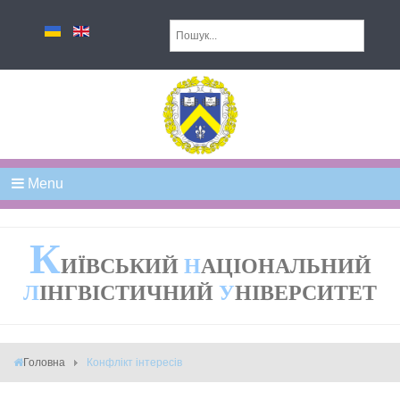
Menu
К
ИЇВСЬКИЙ
Н
АЦІОНАЛЬНИЙ
Л
ІНГВІСТИЧНИЙ
У
НІВЕРСИТЕТ
Головна
Конфлікт інтересів