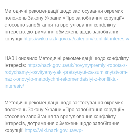
Методичні рекомендації щодо застосування окремих
положень Закону України «Про запобігання корупції»
стосовно запобігання та врегулювання конфлікту
інтересів, дотримання обмежень щодо запобігання
корупції
https://wiki.nazk.gov.ua/category/konflikt-interesiv/
НАЗК оновило Методичні рекомендації щодо конфлікту
інтересів:
https://nazk.gov.ua/uk/novyny/premiyi-robota-z-
rodychamy-j-osvityany-yaki-pratsyuyut-za-sumisnytstvom-
nazk-onovylo-metodychni-rekomendatsiyi-z-konfliktu-
interesiv/
Методичні рекомендації щодо застосування окремих
положень Закону України «Про запобігання корупції»
стосовно запобігання та врегулювання конфлікту
інтересів, дотримання обмежень щодо запобігання
корупції:
https://wiki.nazk.gov.ua/wp-