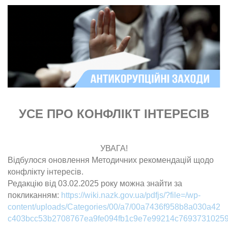
УСЕ ПРО КОНФЛІКТ ІНТЕРЕСІВ
УВАГА!
Відбулося оновлення Методичних рекомендацій щодо
конфлікту інтересів.
Редакцію від 03.02.2025 року можна знайти за
покликанням:
https://wiki.nazk.gov.ua/pdfjs/?file=/wp-
content/uploads/Categories/00/a7/00a7436f958b8a030a42
c403bcc53b2708767ea9fe094fb1c9e7e99214c76937310259