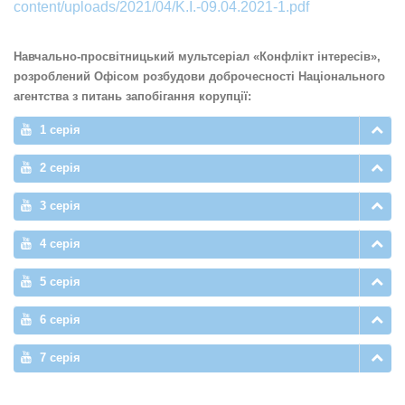
content/uploads/2021/04/K.I.-09.04.2021-1.pdf
Навчально-просвітницький мультсеріал «Конфлікт інтересів»,
розроблений Офісом розбудови доброчесності Національного
агентства з питань запобігання корупції:
1 серія
2 серія
3 серія
4 серія
5 серія
6 серія
7 серія