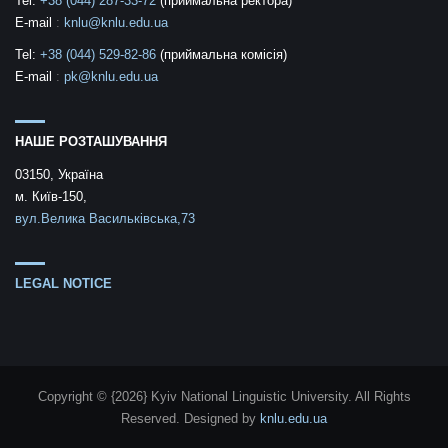
Tel:
+38 (044) 287-33-72
(приймальна ректора)
E-mail
:
knlu@knlu.edu.ua
Tel:
+38 (044) 529-82-86
(приймальна комісія)
E-mail
:
pk@knlu.edu.ua
НАШЕ РОЗТАШУВАННЯ
03150, Україна
м. Київ-150,
вул.Велика Васильківська,73
LEGAL NOTICE
Copyright © {2026} Kyiv National Linguistic University. All Rights
Reserved.
Designed by
knlu.edu.ua