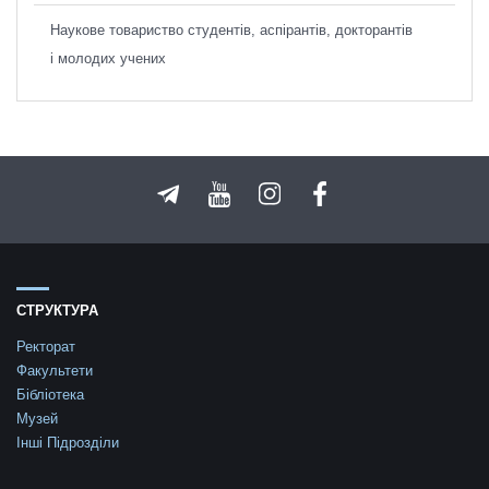
Наукове товариство студентів, аспірантів, докторантів
і молодих учених
СТРУКТУРА
Ректорат
Факультети
Бібліотека
Музей
Інші Підрозділи