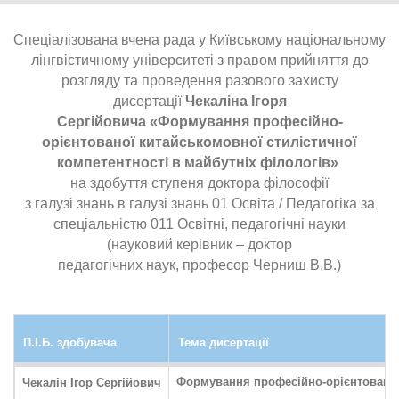
Спеціалізована вчена рада у Київському національному
лінгвістичному університеті з правом прийняття до
розгляду та проведення разового захисту
дисертації
Чекаліна Ігоря
Сергійовича «Формування професійно-
орієнтованої китайськомовної стилістичної
компетентності в майбутніх філологів»
на здобуття ступеня доктора філософії
з галузі знань в галузі знань 01 Освіта / Педагогіка за
спеціальністю 011 Освітні, педагогічні науки
(науковий керівник – доктор
педагогічних наук, професор Черниш В.В.)
П.І.Б. здобувача
Тема дисертації
Формування професійно-орієнтованої 
Чекалін Ігор Сергійович