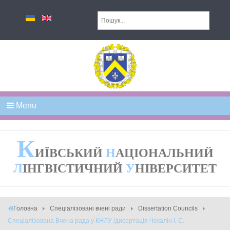
Menu
К
ИЇВСЬКИЙ
Н
АЦІОНАЛЬНИЙ
Л
ІНГВІСТИЧНИЙ
У
НІВЕРСИТЕТ
Головна
Спеціалізовані вчені ради
Dissertation Councils
Спеціалізована Вчена рада у КНЛУ /дисертація Чекалін І. С.